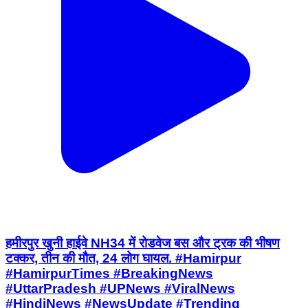
हमीरपुर खुनी हाईवे NH34 में रोडवेज बस और ट्रक की भीषण
टक्कर, तीन की मौत, 24 लोग घायल. #Hamirpur
#HamirpurTimes #BreakingNews
#UttarPradesh #UPNews #ViralNews
#HindiNews #NewsUpdate #Trending