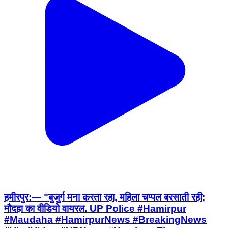
हमीरपुर:— "बुजुर्ग मना करता रहा, महिला चप्पल बरसाती रही;
मौदहा का वीडियो वायरल. UP Police #Hamirpur
#Maudaha #HamirpurNews #BreakingNews