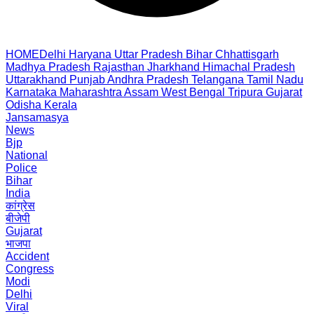
HOME
Delhi
Haryana
Uttar Pradesh
Bihar
Chhattisgarh
Madhya Pradesh
Rajasthan
Jharkhand
Himachal Pradesh
Uttarakhand
Punjab
Andhra Pradesh
Telangana
Tamil Nadu
Karnataka
Maharashtra
Assam
West Bengal
Tripura
Gujarat
Odisha
Kerala
Jansamasya
News
Bjp
National
Police
Bihar
India
कांग्रेस
बीजेपी
Gujarat
भाजपा
Accident
Congress
Modi
Delhi
Viral