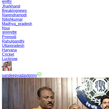
मारपीट
Jharkhand
Breakingnews
Narendramodi
Nitishkumar
Madhya_pradesh
Nsui
उत्तरप्रदेश
Pmmodi
Rahulgandhi
Uttarpradesh
Haryana
Cricket
Lucknow
sandeepyadavtonny