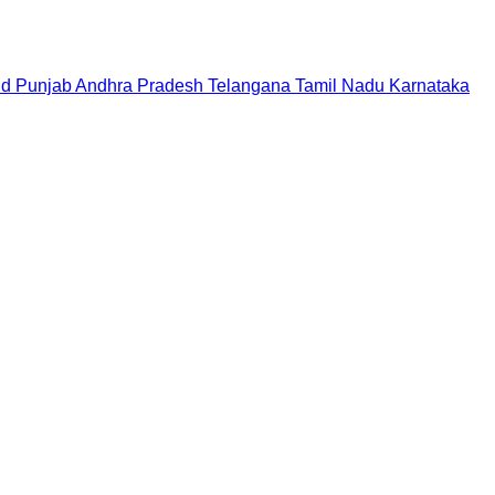
nd
Punjab
Andhra Pradesh
Telangana
Tamil Nadu
Karnataka