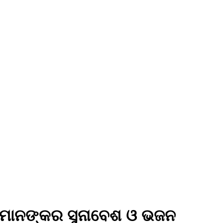
ୀଉମାନଙ୍କର ସୁନାବେଶ ଓ ଭଜନ