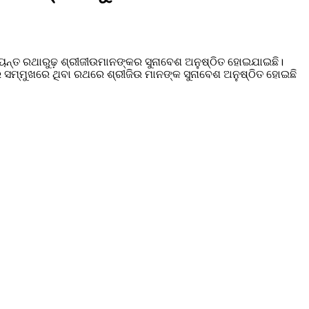
୍ଯ୍ୟନ୍ତ ରଥାରୁଢ଼ ଶ୍ରୀଜୀଉମାନଙ୍କର ସୁନାବେଶ ଅନୁଷ୍ଠିତ ହୋଇଯାଇଛି।
ର ସମ୍ମୁଖରେ ଥିବା ରଥରେ ଶ୍ରୀଜିଉ ମାନଙ୍କ ସୁନାବେଶ ଅନୁଷ୍ଠିତ ‌ହୋଇଛି