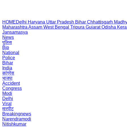
HOME
Delhi
Haryana
Uttar Pradesh
Bihar
Chhattisgarh
Madhy
Maharashtra
Assam
West Bengal
Tripura
Gujarat
Odisha
Kera
Jansamasya
News
पुलिस
Bjp
National
Police
Bihar
India
कांग्रेस
भाजपा
Accident
Congress
Modi
Delhi
Viral
मारपीट
Breakingnews
Narendramodi
Nitishkumar