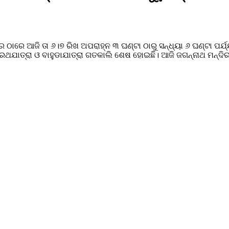
େ ଠାରେ ଆଜି ତା ୬।୭ ରିଖ ଅପରାହ୍ନ ୩ ଘଣ୍ଟା ଠାରୁ ସନ୍ଧ୍ୟା ୬ ଘଣ୍ଟା ପର
 ରଥଯାତ୍ରା ଓ ବା‌ହୁଡାଯାତ୍ରା ଗତକାଲି ଶେଷ ହୋଇଛି। ଆଜି ଜଗନ୍ନାଥ ମନ୍ଦି