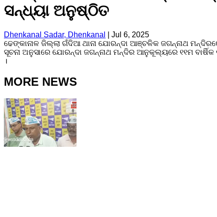
ସନ୍ଧ୍ୟା ଅନୁଷ୍ଠିତ
Dhenkanal Sadar, Dhenkanal
|
Jul 6, 2025
ଢେଙ୍କାନାଳ ଜିଲ୍ଲା ଗଁଦିଆ ଥାନା ଯୋରନ୍ଦା ଆଞ୍ଚଳିକ ଜଗନ୍ନାଥ ମନ୍ଦିରର
ସୂଚନା ଅନୁସାରେ ଯୋରନ୍ଦା ଜଗନ୍ନାଥ ମନ୍ଦିର ଆନୁକୂଲ୍ୟରେ ୧୧ମ ବାର୍ଷିକ
।
MORE NEWS