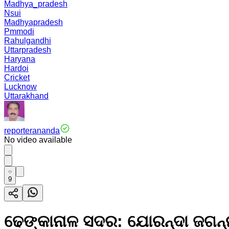
Madhya_pradesh
Nsui
Madhyapradesh
Pmmodi
Rahulgandhi
Uttarpradesh
Haryana
Hardoi
Cricket
Lucknow
Uttarakhand
reporterananda
No video available
9
ଢେଙ୍କାନାଳ ସଦର: ଯୋରନ୍ଦା ଜଗନ୍ନ