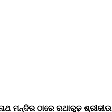
ାଥ ମନ୍ଦିର ଠାରେ ରଥାରୁଢ଼ ଶ୍ରୀଜ