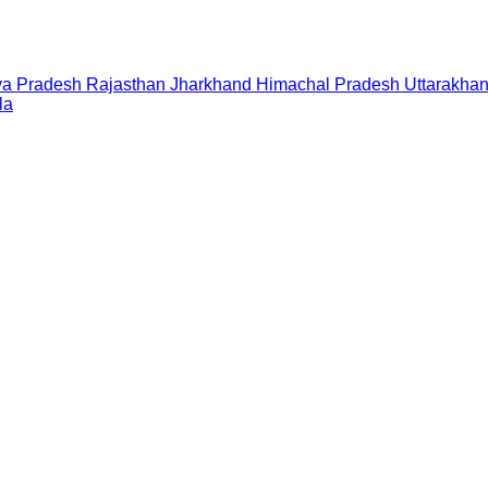
a Pradesh
Rajasthan
Jharkhand
Himachal Pradesh
Uttarakha
la