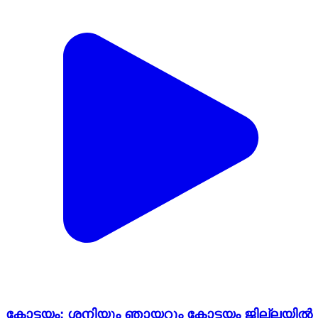
കോട്ടയം: ശനിയും ഞായറും കോട്ടയം ജില്ലയിൽ