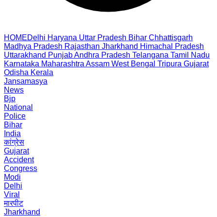
HOME
Delhi
Haryana
Uttar Pradesh
Bihar
Chhattisgarh
Madhya Pradesh
Rajasthan
Jharkhand
Himachal Pradesh
Uttarakhand
Punjab
Andhra Pradesh
Telangana
Tamil Nadu
Karnataka
Maharashtra
Assam
West Bengal
Tripura
Gujarat
Odisha
Kerala
Jansamasya
News
Bjp
National
Police
Bihar
India
कांग्रेस
Gujarat
Accident
Congress
Modi
Delhi
Viral
मारपीट
Jharkhand