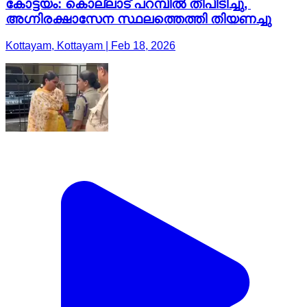
കോട്ടയം: കൊല്ലാട് പറമ്പിൽ തീപിടിച്ചു,
അഗ്നിരക്ഷാസേന സ്ഥലത്തെത്തി തിയണച്ചു
Kottayam, Kottayam | Feb 18, 2026