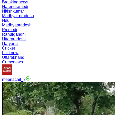
Breakingnews
Narendramodi
Nitishkumar
Madhya_pradesh
Nsui
Madhyapradesh
Pmmodi
Rahulgandhi
Uttarpradesh
Haryana
Cricket
Lucknow
Uttarakhand
Crimenews
meenachil_2