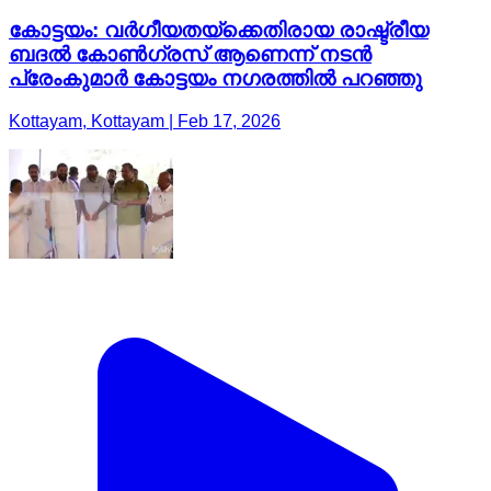
കോട്ടയം: വർഗീയതയ്ക്കെതിരായ രാഷ്ട്രീയ
ബദൽ കോൺഗ്രസ് ആണെന്ന് നടൻ
പ്രേംകുമാർ കോട്ടയം നഗരത്തിൽ പറഞ്ഞു
Kottayam, Kottayam | Feb 17, 2026