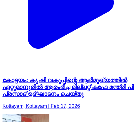
കോട്ടയം: കൃഷി വകുപ്പിന്റെ ആഭിമുഖ്യത്തില്‍
ഏറ്റുമാനൂരിൽ ആരംഭിച്ച മില്ലറ്റ് കഫേ മന്ത്രി പി
പ്രസാദ് ഉദ്ഘാടനം ചെയ്തു
Kottayam, Kottayam | Feb 17, 2026