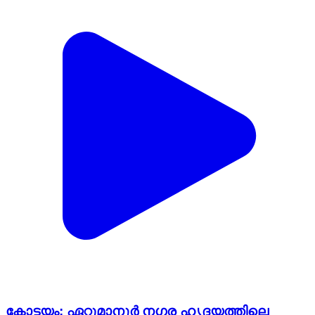
കോട്ടയം: ഏറ്റുമാനൂര്‍ നഗര ഹൃദയത്തിലെ