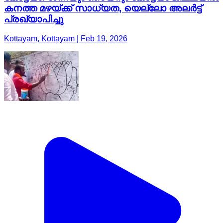
കനത്ത മഴയ്ക്ക് സാധ്യത, യെല്ലോ അലർട്ട്
പ്രഖ്യാപിച്ചു
Kottayam, Kottayam | Feb 19, 2026