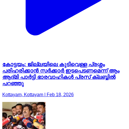
കോട്ടയം: ജില്ലയിലെ കുടിവെള്ള പ്രശ്നം
പരിഹരിക്കാൻ സർക്കാർ ഇടപെടണമെന്ന് ആം
ആദ്മി പാർട്ടി ഭാരവാഹികൾ പ്രസ് ക്ലബ്ബിൽ
പറഞ്ഞു
Kottayam, Kottayam | Feb 18, 2026