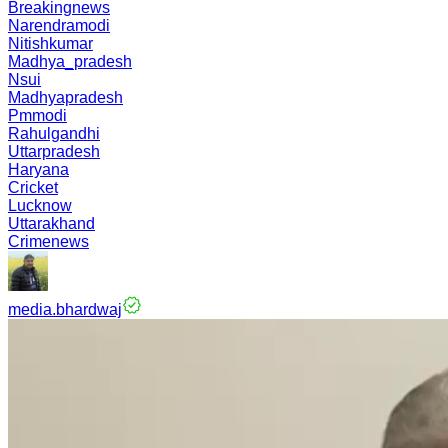
Breakingnews
Narendramodi
Nitishkumar
Madhya_pradesh
Nsui
Madhyapradesh
Pmmodi
Rahulgandhi
Uttarpradesh
Haryana
Cricket
Lucknow
Uttarakhand
Crimenews
media.bhardwaj