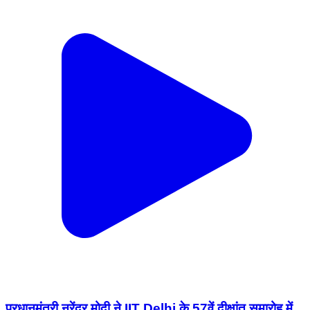
प्रधानमंत्री नरेंद्र मोदी ने IIT Delhi के 57वें दीक्षांत समारोह में