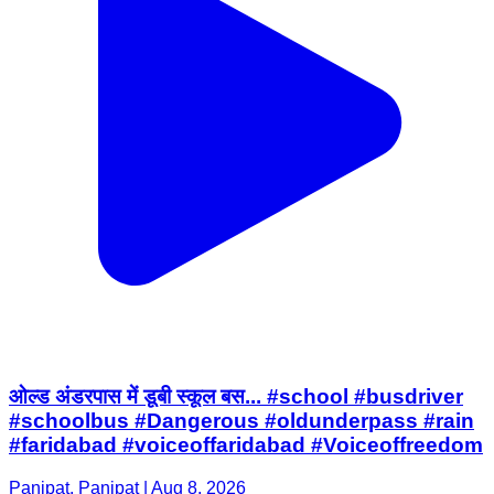
ओल्ड अंडरपास में डूबी स्कूल बस... #school #busdriver
#schoolbus #Dangerous #oldunderpass #rain
#faridabad #voiceoffaridabad #Voiceoffreedom
Panipat, Panipat | Aug 8, 2026