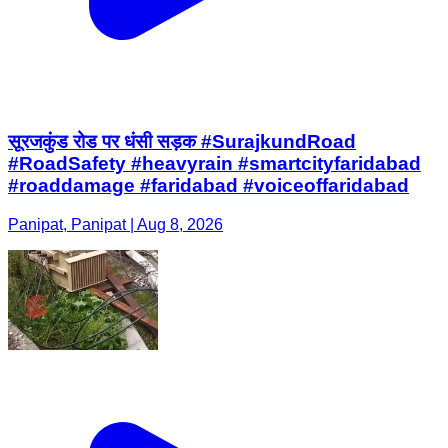
सूरजकुंड रोड पर धंसी सड़क #SurajkundRoad
#RoadSafety #heavyrain #smartcityfaridabad
#roaddamage #faridabad #voiceoffaridabad
Panipat, Panipat | Aug 8, 2026