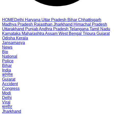
HOME
Delhi
Haryana
Uttar Pradesh
Bihar
Chhattisgarh
Madhya Pradesh
Rajasthan
Jharkhand
Himachal Pradesh
Uttarakhand
Punjab
Andhra Pradesh
Telangana
Tamil Nadu
Karnataka
Maharashtra
Assam
West Bengal
Tripura
Gujarat
Odisha
Kerala
Jansamasya
News
Bjp
National
Police
Bihar
India
कांग्रेस
Gujarat
Accident
Congress
Modi
Delhi
Viral
मारपीट
Jharkhand