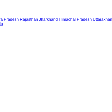
a Pradesh
Rajasthan
Jharkhand
Himachal Pradesh
Uttarakha
la