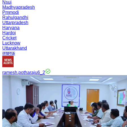
Nsui
Madhyapradesh
Pmmodi
Rahulgandhi
Uttarpradesh
Haryana
Hardoi
Cricket
Lucknow
Uttarakhand
लखनऊ
ramesh.potharaju6_2