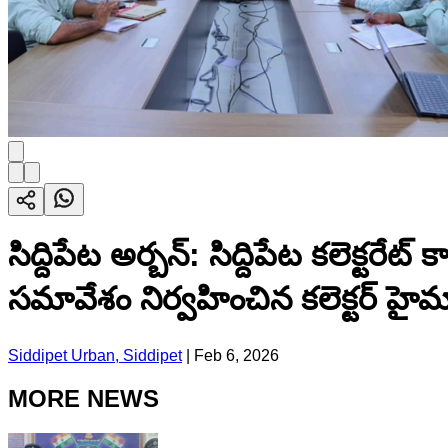
సిద్దిపేట అర్బన్: సిద్దిపేట కలెక్ట
సమావేశం నిర్వహించిన కలెక్టర్ హై
Siddipet Urban, Siddipet
|
Feb 6, 2026
MORE NEWS