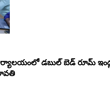
రేట్ కార్యాలయంలో డబుల్ బెడ్ రూమ్ ఇం
మావతి