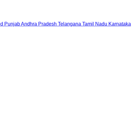
nd
Punjab
Andhra Pradesh
Telangana
Tamil Nadu
Karnataka