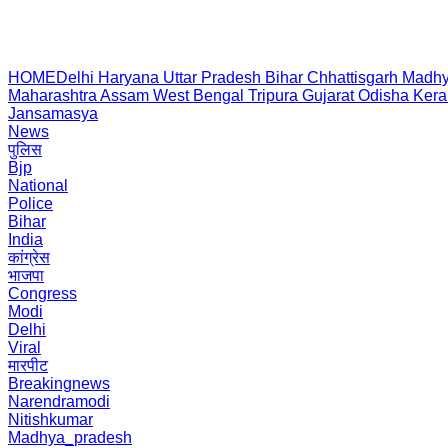
HOME
Delhi
Haryana
Uttar Pradesh
Bihar
Chhattisgarh
Madhy
Maharashtra
Assam
West Bengal
Tripura
Gujarat
Odisha
Kera
Jansamasya
News
पुलिस
Bjp
National
Police
Bihar
India
कांग्रेस
भाजपा
Congress
Modi
Delhi
Viral
मारपीट
Breakingnews
Narendramodi
Nitishkumar
Madhya_pradesh