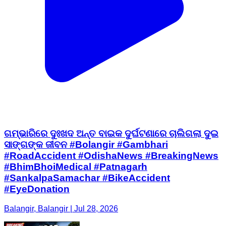
ଗମ୍ଭାରିରେ ଦୁଃଖଦ ଅନ୍ତ ବାଇକ ଦୁର୍ଘଟଣାରେ ଚାଲିଗଲା ଦୁଇ
ସାଙ୍ଗଙ୍କ ଜୀବନ #Bolangir #Gambhari
#RoadAccident #OdishaNews #BreakingNews
#BhimBhoiMedical #Patnagarh
#SankalpaSamachar #BikeAccident
#EyeDonation
Balangir, Balangir | Jul 28, 2026