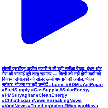
लोरमी एसडीएम अजीत पुजारी ने ली बड़ी समीक्षा बैठक! ईंधन और
गैस की सप्लाई पूरी तरह सामान्य — किसी को नहीं होगी कमी की
दिक्कत संचालकों को सोलर ऊर्जा अपनाने की अपील, ‘पीएम
सूर्यघर’ योजना पर बढ़ी उम्मीदें #Lormi #SDM #AjitPujari
#FuelSupply #GasSupply #SolarEnergy
#PMSuryaghar #CleanEnergy
#ChhattisgarhNews #BreakingNews
#ViralNews #TrendingVideo #ManiyariNews