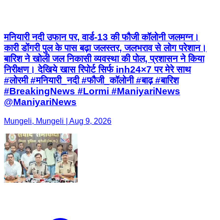
मनियारी नदी उफान पर, वार्ड-13 की फौजी कॉलोनी जलमग्न।
कारी डोंगरी पुल के पास बढ़ा जलस्तर, जलभराव से लोग परेशान।
बारिश ने खोली जल निकासी व्यवस्था की पोल, प्रशासन ने किया
निरीक्षण। देखिये खास रिपोर्ट सिर्फ inh24×7 पर मेरे साथ
#लोरमी #मनियारी_नदी #फौजी_कॉलोनी #बाढ़ #बारिश
#BreakingNews #Lormi #ManiyariNews
@ManiyariNews
Mungeli, Mungeli | Aug 9, 2026