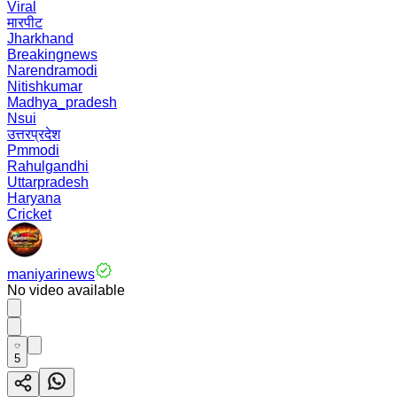
Viral
मारपीट
Jharkhand
Breakingnews
Narendramodi
Nitishkumar
Madhya_pradesh
Nsui
उत्तरप्रदेश
Pmmodi
Rahulgandhi
Uttarpradesh
Haryana
Cricket
maniyarinews
No video available
5