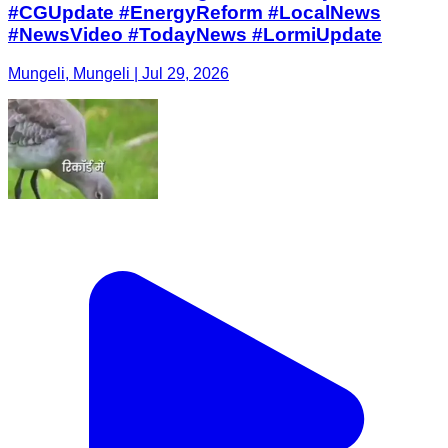
#CGUpdate #EnergyReform #LocalNews
#NewsVideo #TodayNews #LormiUpdate
Mungeli, Mungeli | Jul 29, 2026