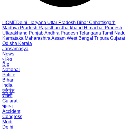
HOME
Delhi
Haryana
Uttar Pradesh
Bihar
Chhattisgarh
Madhya Pradesh
Rajasthan
Jharkhand
Himachal Pradesh
Uttarakhand
Punjab
Andhra Pradesh
Telangana
Tamil Nadu
Karnataka
Maharashtra
Assam
West Bengal
Tripura
Gujarat
Odisha
Kerala
Jansamasya
News
पुलिस
Bjp
National
Police
Bihar
India
कांग्रेस
बीजेपी
Gujarat
भाजपा
Accident
Congress
Modi
Delhi