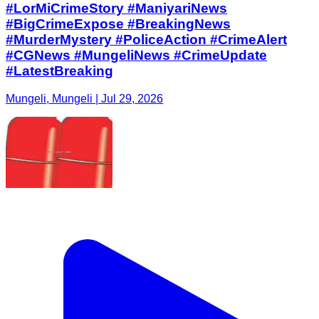
#LorMiCrimeStory #ManiyariNews
#BigCrimeExpose #BreakingNews
#MurderMystery #PoliceAction #CrimeAlert
#CGNews #MungeliNews #CrimeUpdate
#LatestBreaking
Mungeli, Mungeli | Jul 29, 2026