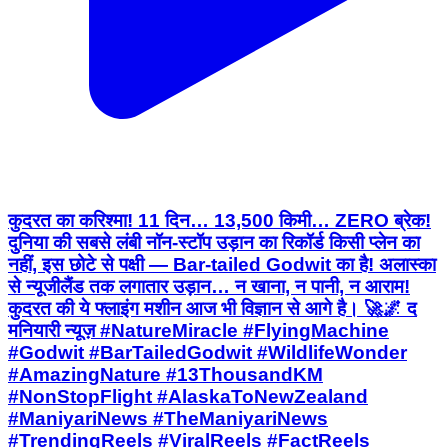
कुदरत का करिश्मा! 11 दिन… 13,500 किमी… ZERO ब्रेक!
दुनिया की सबसे लंबी नॉन-स्टॉप उड़ान का रिकॉर्ड किसी प्लेन का
नहीं, इस छोटे से पक्षी — Bar-tailed Godwit का है! अलास्का
से न्यूजीलैंड तक लगातार उड़ान… न खाना, न पानी, न आराम!
कुदरत की ये फ्लाइंग मशीन आज भी विज्ञान से आगे है। 🚀🌌 द
मनियारी न्यूज़ #NatureMiracle #FlyingMachine
#Godwit #BarTailedGodwit #WildlifeWonder
#AmazingNature #13ThousandKM
#NonStopFlight #AlaskaToNewZealand
#ManiyariNews #TheManiyariNews
#TrendingReels #ViralReels #FactReels