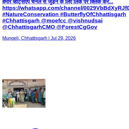
हमारे व्हॉट्सऐप चैनल से जुड़ने के लिए लिंक पर क्लिक करें...
https://whatsapp.com/channel/0029VbBdXyRJ
#NatureConservation #ButterflyOfChhattisgarh
#Chhattisgarh @moefcc @vishnudsai
@ChhattisgarhCMO @ForestCgGov
Mungeli, Chhattisgarh | Jul 29, 2026