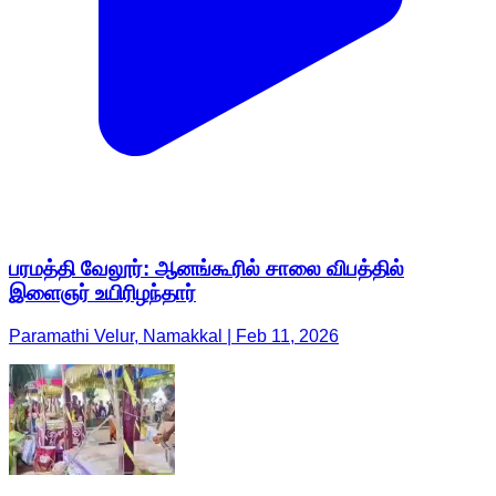
பரமத்தி வேலூர்: ஆனங்கூரில் சாலை விபத்தில்
இளைஞர் உயிரிழந்தார்
Paramathi Velur, Namakkal | Feb 11, 2026