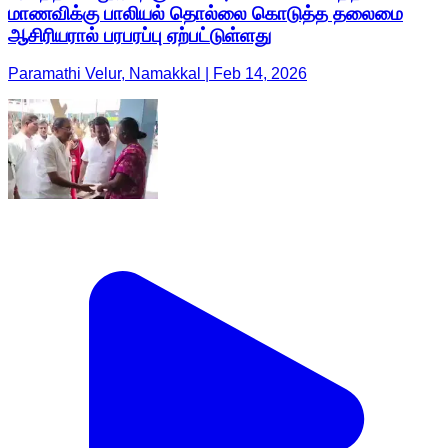
மாணவிக்கு பாலியல் தொல்லை கொடுத்த தலைமை
ஆசிரியரால் பரபரப்பு ஏற்பட்டுள்ளது
Paramathi Velur, Namakkal | Feb 14, 2026