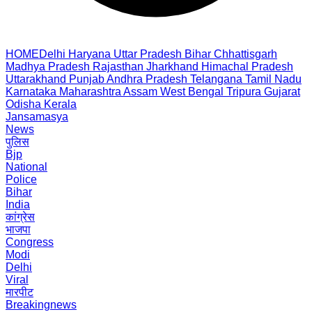
HOME
Delhi
Haryana
Uttar Pradesh
Bihar
Chhattisgarh
Madhya Pradesh
Rajasthan
Jharkhand
Himachal Pradesh
Uttarakhand
Punjab
Andhra Pradesh
Telangana
Tamil Nadu
Karnataka
Maharashtra
Assam
West Bengal
Tripura
Gujarat
Odisha
Kerala
Jansamasya
News
पुलिस
Bjp
National
Police
Bihar
India
कांग्रेस
भाजपा
Congress
Modi
Delhi
Viral
मारपीट
Breakingnews