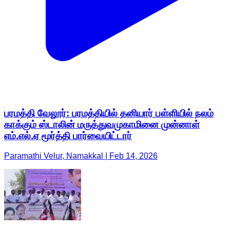
பரமத்தி வேலூர்: பரமத்தியில் தனியார் பள்ளியில் நலம்
காக்கும் ஸ்டாலின் மருத்துவமுகாமினை முன்னாள்
எம்.எல்.ஏ மூர்த்தி பார்வையிட்டார்
Paramathi Velur, Namakkal | Feb 14, 2026