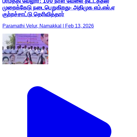
பரமத்தி வேலூர்: 100 நாள் வேலை திட்டத்தில்
முறைக்கேடு நடைபெறுகிறது- அதிமுக எம்.எல்.ஏ
குற்றச்சாட்டு தெரிவித்தார்
Paramathi Velur, Namakkal | Feb 13, 2026