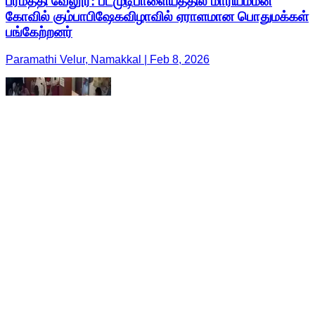
பரமத்தி வேலூர்: படமுடிபாளையத்தில் மாரியம்மன்
கோவில் கும்பாபிஷேகவிழாவில் ஏராளமான பொதுமக்கள்
பங்கேற்றனர்
Paramathi Velur, Namakkal | Feb 8, 2026