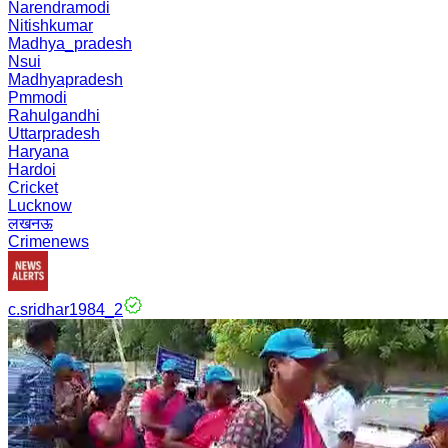
Narendramodi
Nitishkumar
Madhya_pradesh
Nsui
Madhyapradesh
Pmmodi
Rahulgandhi
Uttarpradesh
Haryana
Hardoi
Cricket
Lucknow
लखनऊ
Crimenews
c.sridhar1984_2