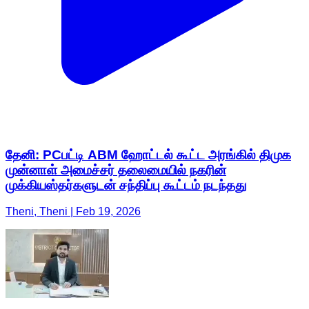
தேனி: PCபட்டி ABM ஹோட்டல் கூட்ட அரங்கில் திமுக
முன்னாள் அமைச்சர் தலைமையில் நகரின்
முக்கியஸ்தர்களுடன் சந்திப்பு கூட்டம் நடந்தது
Theni, Theni | Feb 19, 2026