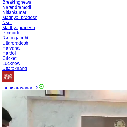
Breakingnews
Narendramodi
Nitishkumar
Madhya_pradesh
Nsui
Madhyapradesh
Pmmodi
Rahulgandhi
Uttarpradesh
Haryana
Hardoi
Cricket
Lucknow
Uttarakhand
thenisaravanan_2