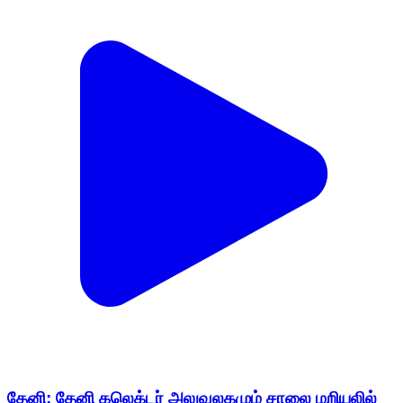
தேனி: தேனி கலெக்டர் அலுவலகமும் சாலை மறியலில்