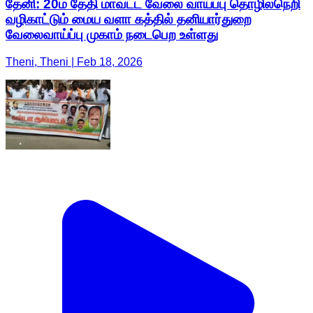
தேனி: 20ம் தேதி மாவட்ட வேலை வாய்ப்பு தொழில்நெறி
வழிகாட்டும் மைய வளா கத்தில் தனியார்துறை
வேலைவாய்ப்பு முகாம் நடைபெற உள்ளது
Theni, Theni | Feb 18, 2026