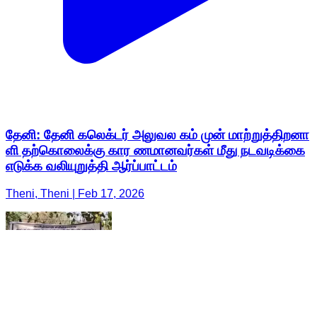
தேனி: தேனி கலெக்டர் அலுவல கம் முன் மாற்றுத்திறனா
ளி தற்கொலைக்கு கார ணமானவர்கள் மீது நடவடிக்கை
எடுக்க வலியுறுத்தி ஆர்ப்பாட்டம்
Theni, Theni | Feb 17, 2026