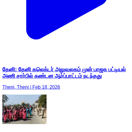
தேனி: தேனி கலெக்டர் அலுவலகம் முன் பாஜக பட்டியல்
அணி சார்பில் கண்டன ஆர்ப்பாட்டம் நடந்தது
Theni, Theni | Feb 18, 2026