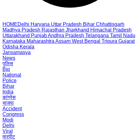
HOME
Delhi
Haryana
Uttar Pradesh
Bihar
Chhattisgarh
Madhya Pradesh
Rajasthan
Jharkhand
Himachal Pradesh
Uttarakhand
Punjab
Andhra Pradesh
Telangana
Tamil Nadu
Karnataka
Maharashtra
Assam
West Bengal
Tripura
Gujarat
Odisha
Kerala
Jansamasya
News
पुलिस
Bjp
National
Police
Bihar
India
कांग्रेस
भाजपा
Accident
Congress
Modi
Delhi
Viral
मारपीट