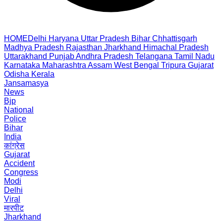
HOME
Delhi
Haryana
Uttar Pradesh
Bihar
Chhattisgarh
Madhya Pradesh
Rajasthan
Jharkhand
Himachal Pradesh
Uttarakhand
Punjab
Andhra Pradesh
Telangana
Tamil Nadu
Karnataka
Maharashtra
Assam
West Bengal
Tripura
Gujarat
Odisha
Kerala
Jansamasya
News
Bjp
National
Police
Bihar
India
कांग्रेस
Gujarat
Accident
Congress
Modi
Delhi
Viral
मारपीट
Jharkhand