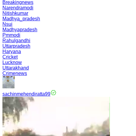
Breakingnews
Narendramodi
Nitishkumar
Madhya_pradesh
Nsui
Madhyapradesh
Pmmodi
Rahulgandhi
Uttarpradesh
Haryana
Cricket
Lucknow
Uttarakhand
Crimenews
sachinmehendiratta99