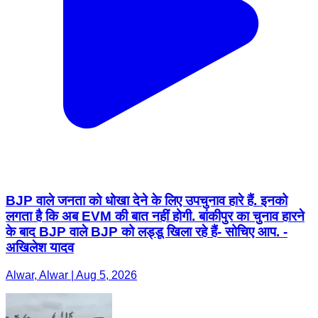
BJP वाले जनता को धोखा देने के ल‍िए उपचुनाव हारे हैं. इनको
लगता है क‍ि अब EVM की बात नहीं होगी. बांकीपुर का चुनाव हारने
के बाद BJP वाले BJP को लड्डू ख‍िला रहे हैं- सोच‍िए आप. -
अख‍िलेश यादव
Alwar, Alwar | Aug 5, 2026