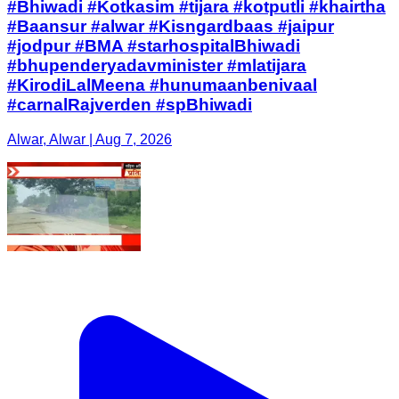
#Bhiwadi #Kotkasim #tijara #kotputli #khairtha
#Baansur #alwar #Kisngardbaas #jaipur
#jodpur #BMA #starhospitalBhiwadi
#bhupenderyadavminister #mlatijara
#KirodiLalMeena #hunumaanbenivaal
#carnalRajverden #spBhiwadi
Alwar, Alwar | Aug 7, 2026