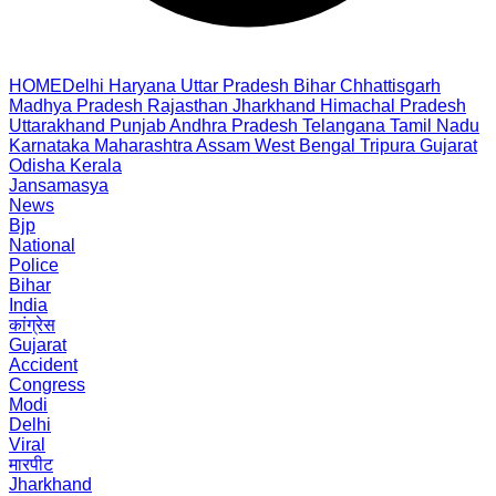
HOME
Delhi
Haryana
Uttar Pradesh
Bihar
Chhattisgarh
Madhya Pradesh
Rajasthan
Jharkhand
Himachal Pradesh
Uttarakhand
Punjab
Andhra Pradesh
Telangana
Tamil Nadu
Karnataka
Maharashtra
Assam
West Bengal
Tripura
Gujarat
Odisha
Kerala
Jansamasya
News
Bjp
National
Police
Bihar
India
कांग्रेस
Gujarat
Accident
Congress
Modi
Delhi
Viral
मारपीट
Jharkhand