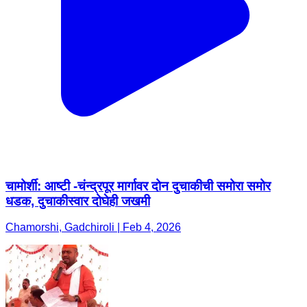
चामोर्शी: आष्टी -चंन्द्रपूर मार्गावर दोन दुचाकीची समोरा समोर
धडक, दुचाकीस्वार दोघेही जखमी
Chamorshi, Gadchiroli | Feb 4, 2026