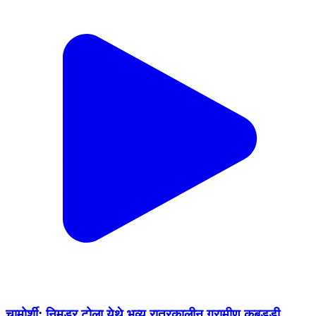
चामोर्शी: निमडर टोला येथे भव्य रात्रकालीन ग्रामीण कबड्डी