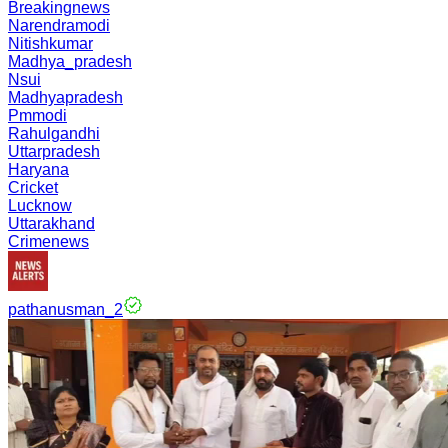
Breakingnews
Narendramodi
Nitishkumar
Madhya_pradesh
Nsui
Madhyapradesh
Pmmodi
Rahulgandhi
Uttarpradesh
Haryana
Cricket
Lucknow
Uttarakhand
Crimenews
pathanusman_2