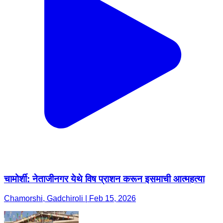
चामोर्शी: नेताजीनगर येथे विष प्राशन करून इसमाची आत्महत्या
Chamorshi, Gadchiroli | Feb 15, 2026