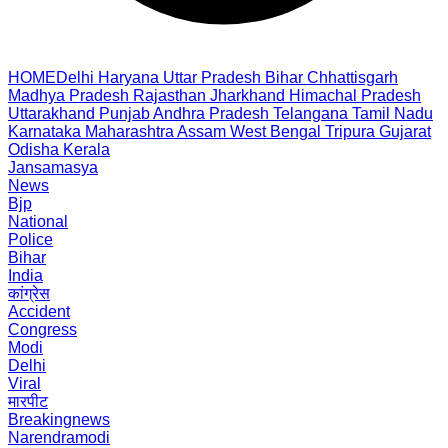
HOME
Delhi
Haryana
Uttar Pradesh
Bihar
Chhattisgarh
Madhya Pradesh
Rajasthan
Jharkhand
Himachal Pradesh
Uttarakhand
Punjab
Andhra Pradesh
Telangana
Tamil Nadu
Karnataka
Maharashtra
Assam
West Bengal
Tripura
Gujarat
Odisha
Kerala
Jansamasya
News
Bjp
National
Police
Bihar
India
कांग्रेस
Accident
Congress
Modi
Delhi
Viral
मारपीट
Breakingnews
Narendramodi