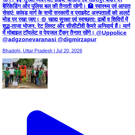
बैरिकेडिंग और पुलिस बल की तैनाती रहेगी। 🏥 स्वास्थ्य एवं आपात
सेवाएं: कांवड़ मार्ग के सभी सरकारी व प्राइवेट अस्पतालों को अलर्ट
मोड पर रखा जाए। 🍲 खाद्य सुरक्षा एवं स्वच्छता: ढाबों व शिविरों में
शुद्ध-ताजा भोजन, रेट लिस्ट और सीसीटीवी कैमरे अनिवार्य हैं। मार्ग
में मोबाइल टॉयलेट व पेयजल टैंकर तैनात रहेंगे। @Uppolice
@adgzonevaranasi @digmirzapur
Bhadohi, Uttar Pradesh | Jul 20, 2026