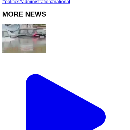
#
politics
#
administration
#
national
MORE NEWS