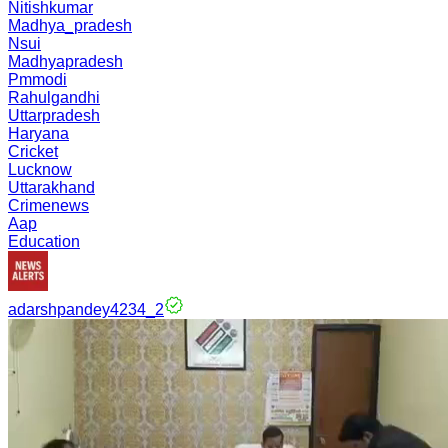
Nitishkumar
Madhya_pradesh
Nsui
Madhyapradesh
Pmmodi
Rahulgandhi
Uttarpradesh
Haryana
Cricket
Lucknow
Uttarakhand
Crimenews
Aap
Education
adarshpandey4234_2