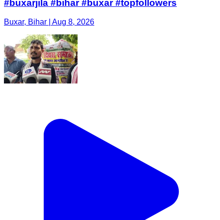
#buxarjila #bihar #buxar #topfollowers
Buxar, Bihar | Aug 8, 2026