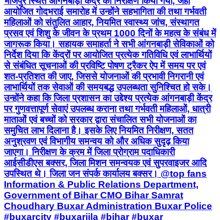
भोजपुर स्थित आंगनबाड़ी केंद्र का निरीक्षण किया गया, जहाँ
आयोजित गोदभराई समारोह में उन्होंने सहभागिता की तथा गर्भवती
महिलाओं को संतुलित आहार, नियमित स्वास्थ्य जांच, संस्थागत
प्रसव एवं शिशु के जीवन के प्रथम 1000 दिनों के महत्व के संबंध में
जागरूक किया। सहायक समाहर्ता ने सभी आंगनबाड़ी सेविकाओं को
निर्देश दिया कि केंद्रों पर आयोजित प्रत्येक गतिविधि एवं लाभार्थियों
से संबंधित सूचनाओं की प्रविष्टि पोषण ट्रैकर ऐप में समय पर एवं
शत-प्रतिशत की जाए, जिससे योजनाओं की प्रभावी निगरानी एवं
लाभार्थियों तक सेवाओं की समयबद्ध उपलब्धता सुनिश्चित हो सके।
उन्होंने कहा कि जिला प्रशासन का उद्देश्य प्रत्येक आंगनबाड़ी केंद्र
पर गुणवत्तापूर्ण सेवाएं उपलब्ध कराना तथा गर्भवती महिलाओं, धात्री
माताओं एवं बच्चों को सरकार द्वारा संचालित सभी योजनाओं का
समुचित लाभ दिलाना है। इसके लिए नियमित निरीक्षण, सतत
अनुश्रवण एवं विभागीय समन्वय को और अधिक सुदृढ़ किया
जाएगा। निरीक्षण के क्रम में जिला प्रोग्राम पदाधिकारी
आईसीडीएस बक्सर, जिला मिशन समन्वयक एवं सुपरवाइजर आदि
उपस्थित थे। जिला जन संपर्क कार्यालय बक्सर। @top fans
Information & Public Relations Department,
Government of Bihar CMO Bihar Samrat
Choudhary Buxar Administration Buxar Police
#buxarcity #buxarjila #bihar #buxar