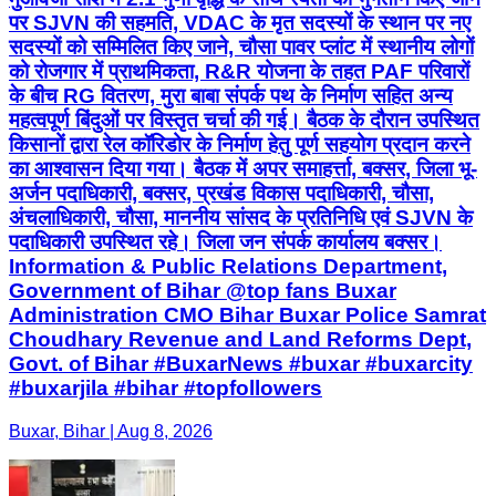
पर SJVN की सहमति, VDAC के मृत सदस्यों के स्थान पर नए
सदस्यों को सम्मिलित किए जाने, चौसा पावर प्लांट में स्थानीय लोगों
को रोजगार में प्राथमिकता, R&R योजना के तहत PAF परिवारों
के बीच RG वितरण, मुरा बाबा संपर्क पथ के निर्माण सहित अन्य
महत्वपूर्ण बिंदुओं पर विस्तृत चर्चा की गई। बैठक के दौरान उपस्थित
किसानों द्वारा रेल कॉरिडोर के निर्माण हेतु पूर्ण सहयोग प्रदान करने
का आश्वासन दिया गया। बैठक में अपर समाहर्त्ता, बक्सर, जिला भू-
अर्जन पदाधिकारी, बक्सर, प्रखंड विकास पदाधिकारी, चौसा,
अंचलाधिकारी, चौसा, माननीय सांसद के प्रतिनिधि एवं SJVN के
पदाधिकारी उपस्थित रहे। जिला जन संपर्क कार्यालय बक्सर।
Information & Public Relations Department,
Government of Bihar @top fans Buxar
Administration CMO Bihar Buxar Police Samrat
Choudhary Revenue and Land Reforms Dept,
Govt. of Bihar #BuxarNews #buxar #buxarcity
#buxarjila #bihar #topfollowers
Buxar, Bihar | Aug 8, 2026