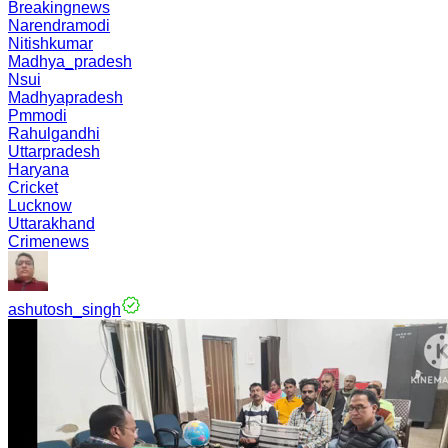
Breakingnews
Narendramodi
Nitishkumar
Madhya_pradesh
Nsui
Madhyapradesh
Pmmodi
Rahulgandhi
Uttarpradesh
Haryana
Cricket
Lucknow
Uttarakhand
Crimenews
ashutosh_singh