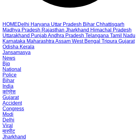
HOME
Delhi
Haryana
Uttar Pradesh
Bihar
Chhattisgarh
Madhya Pradesh
Rajasthan
Jharkhand
Himachal Pradesh
Uttarakhand
Punjab
Andhra Pradesh
Telangana
Tamil Nadu
Karnataka
Maharashtra
Assam
West Bengal
Tripura
Gujarat
Odisha
Kerala
Jansamasya
News
Bjp
National
Police
Bihar
India
कांग्रेस
Gujarat
Accident
Congress
Modi
Delhi
Viral
मारपीट
Jharkhand