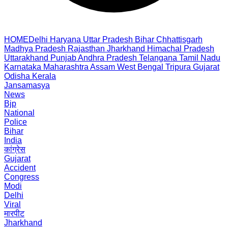
HOME
Delhi
Haryana
Uttar Pradesh
Bihar
Chhattisgarh
Madhya Pradesh
Rajasthan
Jharkhand
Himachal Pradesh
Uttarakhand
Punjab
Andhra Pradesh
Telangana
Tamil Nadu
Karnataka
Maharashtra
Assam
West Bengal
Tripura
Gujarat
Odisha
Kerala
Jansamasya
News
Bjp
National
Police
Bihar
India
कांग्रेस
Gujarat
Accident
Congress
Modi
Delhi
Viral
मारपीट
Jharkhand