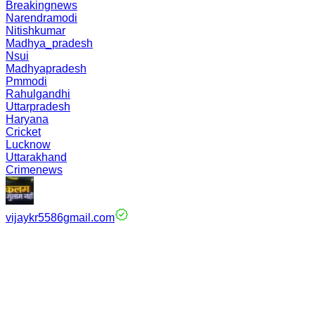
Breakingnews
Narendramodi
Nitishkumar
Madhya_pradesh
Nsui
Madhyapradesh
Pmmodi
Rahulgandhi
Uttarpradesh
Haryana
Cricket
Lucknow
Uttarakhand
Crimenews
vijaykr5586gmail.com