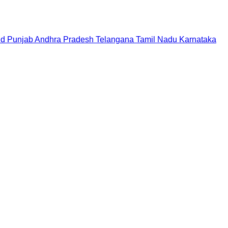
nd
Punjab
Andhra Pradesh
Telangana
Tamil Nadu
Karnataka