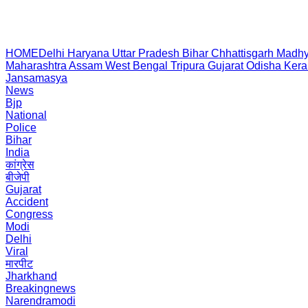
HOME
Delhi
Haryana
Uttar Pradesh
Bihar
Chhattisgarh
Madhy
Maharashtra
Assam
West Bengal
Tripura
Gujarat
Odisha
Kera
Jansamasya
News
Bjp
National
Police
Bihar
India
कांग्रेस
बीजेपी
Gujarat
Accident
Congress
Modi
Delhi
Viral
मारपीट
Jharkhand
Breakingnews
Narendramodi