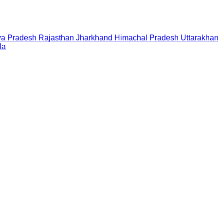
a Pradesh
Rajasthan
Jharkhand
Himachal Pradesh
Uttarakha
la