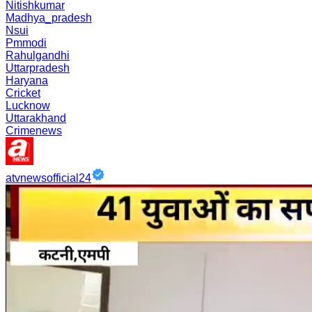
Nitishkumar
Madhya_pradesh
Nsui
Pmmodi
Rahulgandhi
Uttarpradesh
Haryana
Cricket
Lucknow
Uttarakhand
Crimenews
atvnewsofficial24