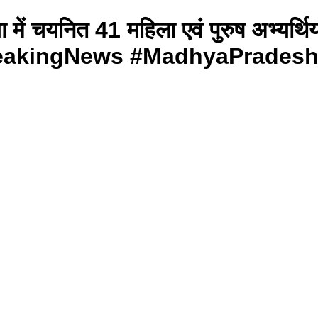
या में चयनित 41 महिला एवं पुरुष अभ्यर्थ
ए गए #BreakingNews #MadhyaPrades