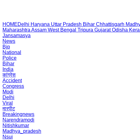
HOME
Delhi
Haryana
Uttar Pradesh
Bihar
Chhattisgarh
Madhy
Maharashtra
Assam
West Bengal
Tripura
Gujarat
Odisha
Kera
Jansamasya
News
Bjp
National
Police
Bihar
India
कांग्रेस
Accident
Congress
Modi
Delhi
Viral
मारपीट
Breakingnews
Narendramodi
Nitishkumar
Madhya_pradesh
Nsui