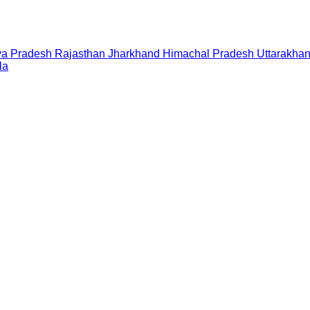
a Pradesh
Rajasthan
Jharkhand
Himachal Pradesh
Uttarakha
la