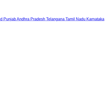
nd
Punjab
Andhra Pradesh
Telangana
Tamil Nadu
Karnataka