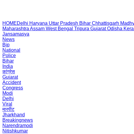
HOME
Delhi
Haryana
Uttar Pradesh
Bihar
Chhattisgarh
Madhy
Maharashtra
Assam
West Bengal
Tripura
Gujarat
Odisha
Kera
Jansamasya
News
Bjp
National
Police
Bihar
India
कांग्रेस
Gujarat
Accident
Congress
Modi
Delhi
Viral
मारपीट
Jharkhand
Breakingnews
Narendramodi
Nitishkumar