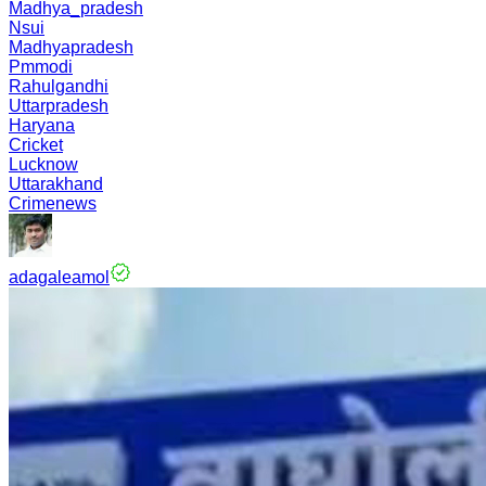
Madhya_pradesh
Nsui
Madhyapradesh
Pmmodi
Rahulgandhi
Uttarpradesh
Haryana
Cricket
Lucknow
Uttarakhand
Crimenews
adagaleamol