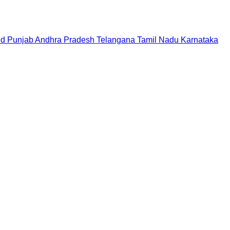
nd
Punjab
Andhra Pradesh
Telangana
Tamil Nadu
Karnataka