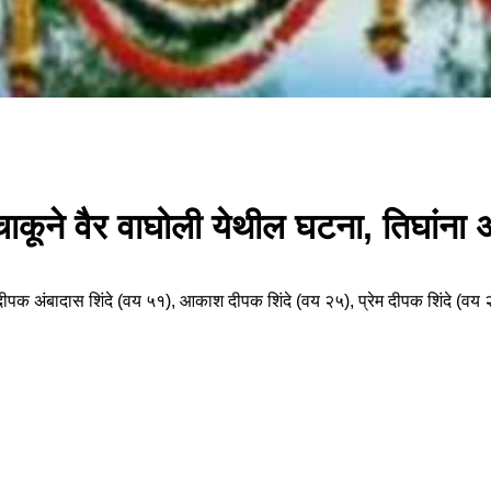
 चाकूने वैर वाघोली येथील घटना, तिघांन
ीपक अंबादास शिंदे (वय ५१), आकाश दीपक शिंदे (वय २५), प्रेम दीपक शिंदे (वय २४