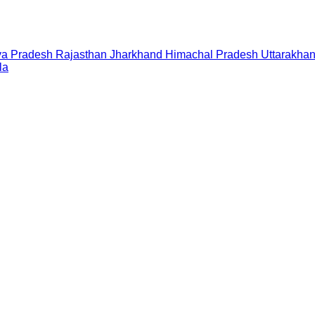
a Pradesh
Rajasthan
Jharkhand
Himachal Pradesh
Uttarakha
la