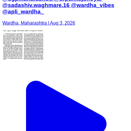
@dgpmaharashtra @drpankajbhoyar
@sadashiv.waghmare.16 @wardha_vibes
@apli_wardha_
Wardha, Maharashtra | Aug 3, 2026