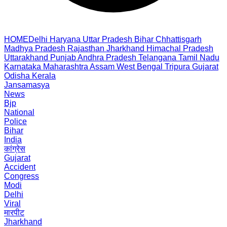
HOME
Delhi
Haryana
Uttar Pradesh
Bihar
Chhattisgarh
Madhya Pradesh
Rajasthan
Jharkhand
Himachal Pradesh
Uttarakhand
Punjab
Andhra Pradesh
Telangana
Tamil Nadu
Karnataka
Maharashtra
Assam
West Bengal
Tripura
Gujarat
Odisha
Kerala
Jansamasya
News
Bjp
National
Police
Bihar
India
कांग्रेस
Gujarat
Accident
Congress
Modi
Delhi
Viral
मारपीट
Jharkhand