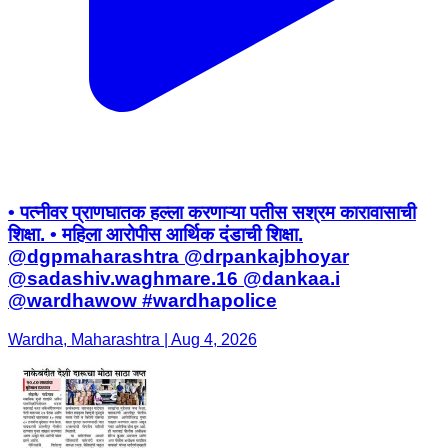
• पत्नीवर प्राणघातक हल्ला करणाऱ्या पतीस सश्रम कारावासाची
शिक्षा. • महिला आरोपीस आर्थिक दंडाची शिक्षा.
@dgpmaharashtra @drpankajbhoyar
@sadashiv.waghmare.16 @dankaa.i
@wardhawow #wardhapolice
Wardha, Maharashtra | Aug 4, 2026