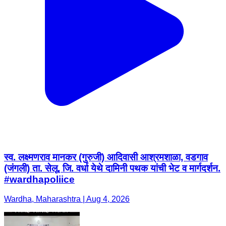
स्व. लक्ष्मणराव मानकर (गुरुजी) आदिवासी आश्रमशाळा, वडगाव
(जंगली) ता. सेलू, जि. वर्धा येथे दामिनी पथक यांची भेट व मार्गदर्शन.
#wardhapoliice
Wardha, Maharashtra | Aug 4, 2026