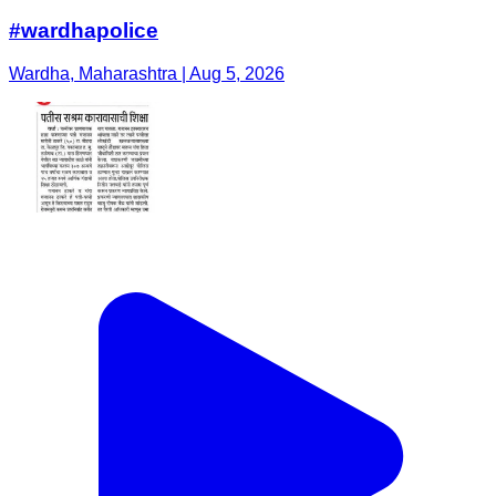
#wardhapolice
Wardha, Maharashtra | Aug 5, 2026