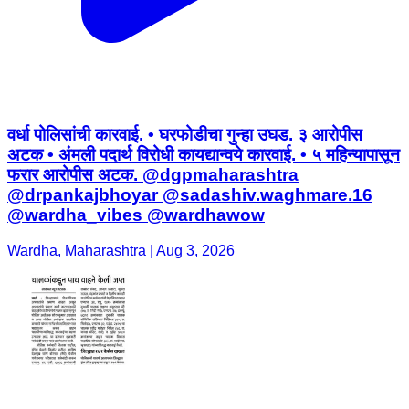
वर्धा पोलिसांची कारवाई. • घरफोडीचा गुन्हा उघड. ३ आरोपीस
अटक • अंमली पदार्थ विरोधी कायद्यान्वये कारवाई. • ५ महिन्यापासून
फरार आरोपीस अटक. @dgpmaharashtra
@drpankajbhoyar @sadashiv.waghmare.16
@wardha_vibes @wardhawow
Wardha, Maharashtra | Aug 3, 2026