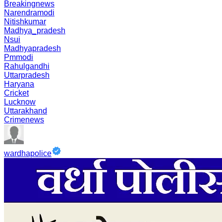
Breakingnews
Narendramodi
Nitishkumar
Madhya_pradesh
Nsui
Madhyapradesh
Pmmodi
Rahulgandhi
Uttarpradesh
Haryana
Cricket
Lucknow
Uttarakhand
Crimenews
wardhapolice