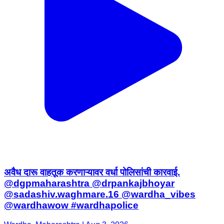
अवैध दारू वाहतूक करणाऱ्यावर वर्धा पोलिसांची कारवाई.
@dgpmaharashtra @drpankajbhoyar
@sadashiv.waghmare.16 @wardha_vibes
@wardhawow #wardhapolice