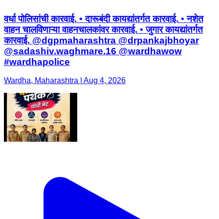
वर्धा पोलिसांची कारवाई. • दारूबंदी कायद्यांतर्गत कारवाई. • नशेत
वाहन चालविणाऱ्या वाहनचालकांवर कारवाई. • जुगार कायद्यांतर्गत
कारवाई. @dgpmaharashtra @drpankajbhoyar
@sadashiv.waghmare.16 @wardhawow
#wardhapolice
Wardha, Maharashtra | Aug 4, 2026