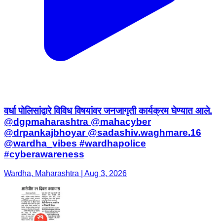
वर्धा पोलिसांद्वारे विविध विषयांवर जनजागृती कार्यक्रम घेण्यात आले.
@dgpmaharashtra @mahacyber
@drpankajbhoyar @sadashiv.waghmare.16
@wardha_vibes #wardhapolice
#cyberawareness
Wardha, Maharashtra | Aug 3, 2026