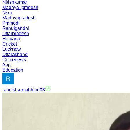
Nitishkumar
Madhya_pradesh
Nsui
Madhyapradesh
Pmmodi
Rahulgandhi
Uttarpradesh
Haryana
Cricket
Lucknow
Uttarakhand
Crimenews
Aap
Education
rahulsharmabhind08