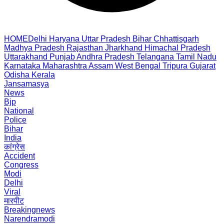
HOME
Delhi
Haryana
Uttar Pradesh
Bihar
Chhattisgarh
Madhya Pradesh
Rajasthan
Jharkhand
Himachal Pradesh
Uttarakhand
Punjab
Andhra Pradesh
Telangana
Tamil Nadu
Karnataka
Maharashtra
Assam
West Bengal
Tripura
Gujarat
Odisha
Kerala
Jansamasya
News
Bjp
National
Police
Bihar
India
कांग्रेस
Accident
Congress
Modi
Delhi
Viral
मारपीट
Breakingnews
Narendramodi