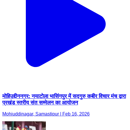
मोहिउद्दीननगर: नयाटोला भासिंगपुर में सदगुरु कबीर विचार मंच द्वारा
प्रखंड स्तरीय संत सम्मेलन का आयोजन
Mohiuddinagar, Samastipur | Feb 16, 2026