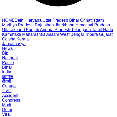
HOME
Delhi
Haryana
Uttar Pradesh
Bihar
Chhattisgarh
Madhya Pradesh
Rajasthan
Jharkhand
Himachal Pradesh
Uttarakhand
Punjab
Andhra Pradesh
Telangana
Tamil Nadu
Karnataka
Maharashtra
Assam
West Bengal
Tripura
Gujarat
Odisha
Kerala
Jansamasya
News
Bjp
National
Police
Bihar
India
कांग्रेस
बीजेपी
Gujarat
भाजपा
Accident
Congress
Modi
Delhi
Viral