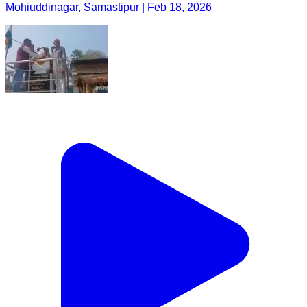
Mohiuddinagar, Samastipur | Feb 18, 2026