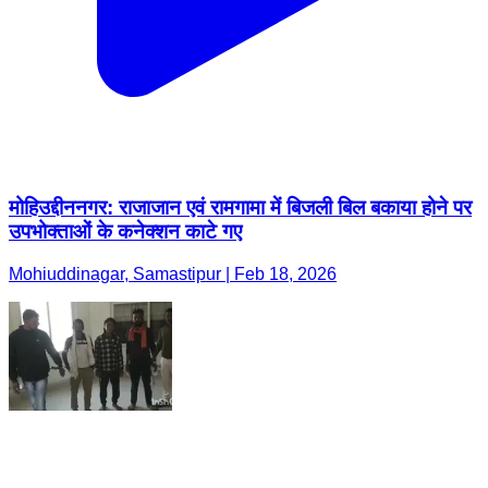
मोहिउद्दीननगर: राजाजान एवं रामगामा में बिजली बिल बकाया होने पर
उपभोक्ताओं के कनेक्शन काटे गए
Mohiuddinagar, Samastipur | Feb 18, 2026