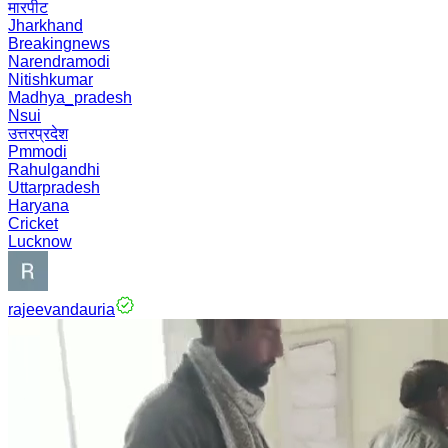
मारपीट
Jharkhand
Breakingnews
Narendramodi
Nitishkumar
Madhya_pradesh
Nsui
उत्तरप्रदेश
Pmmodi
Rahulgandhi
Uttarpradesh
Haryana
Cricket
Lucknow
rajeevandauria