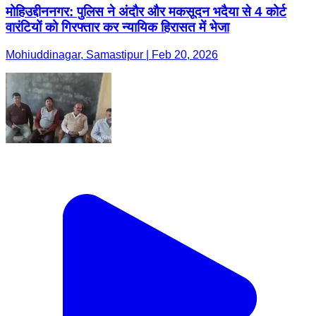
मोहिउद्दीननगर: पुलिस ने अंदौर और मकसूदन भदैया से 4 कोर्ट
वारंटियों को गिरफ्तार कर न्यायिक हिरासत में भेजा
Mohiuddinagar, Samastipur | Feb 20, 2026