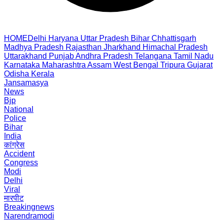
HOME
Delhi
Haryana
Uttar Pradesh
Bihar
Chhattisgarh
Madhya Pradesh
Rajasthan
Jharkhand
Himachal Pradesh
Uttarakhand
Punjab
Andhra Pradesh
Telangana
Tamil Nadu
Karnataka
Maharashtra
Assam
West Bengal
Tripura
Gujarat
Odisha
Kerala
Jansamasya
News
Bjp
National
Police
Bihar
India
कांग्रेस
Accident
Congress
Modi
Delhi
Viral
मारपीट
Breakingnews
Narendramodi