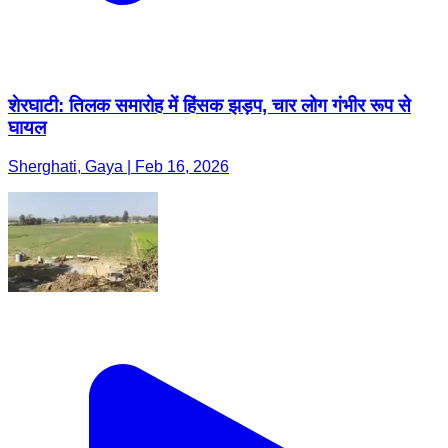
शेरघाटी: तिलक समारोह में हिंसक झड़प, चार लोग गंभीर रूप से
घायल
Sherghati, Gaya | Feb 16, 2026