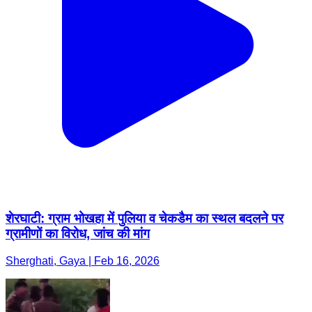
शेरघाटी: ग्राम भोखहा में पुलिया व चेकडैम का स्थल बदलने पर
ग्रामीणों का विरोध, जांच की मांग
Sherghati, Gaya | Feb 16, 2026