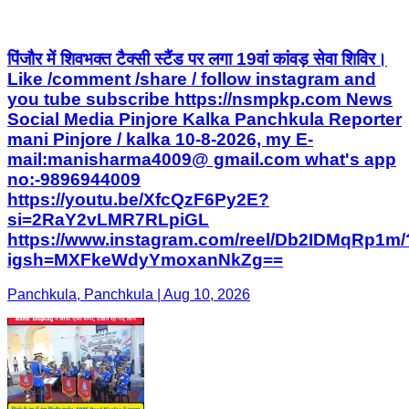
पिंजौर में शिवभक्त टैक्सी स्टैंड पर लगा 19वां कांवड़ सेवा शिविर।
Like /comment /share / follow instagram and
you tube subscribe https://nsmpkp.com News
Social Media Pinjore Kalka Panchkula Reporter
mani Pinjore / kalka 10-8-2026, my E-
mail:manisharma4009@ gmail.com what's app
no:-9896944009
https://youtu.be/XfcQzF6Py2E?
si=2RaY2vLMR7RLpiGL
https://www.instagram.com/reel/Db2IDMqRp1m/
igsh=MXFkeWdyYmoxanNkZg==
Panchkula, Panchkula | Aug 10, 2026