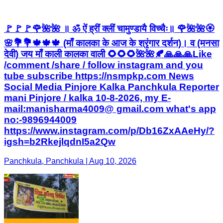
🚩🚩🚩🌹🌺🌺 ॥ ॐ ऐं ह्रीं क्लीं चामुण्डायै विच्चैः॥ 🌹🌺🌺🏵️
🌸💐💐🍁🍁🍁 (माँ कालका के आज के श्रृंगार दर्शन)। व (मनसा
देवी) जय माँ काली कालका वाली 🌻🌻🌻🌺🌺🍂🙏🙏🙏Like
/comment /share / follow instagram and you
tube subscribe https://nsmpkp.com News
Social Media Pinjore Kalka Panchkula Reporter
mani Pinjore / kalka 10-8-2026, my E-
mail:manisharma4009@ gmail.com what's app
no:-9896944009
https://www.instagram.com/p/Db16ZxAAeHy/?
igsh=b2RkejlqdnI5a2Qw
Panchkula, Panchkula | Aug 10, 2026