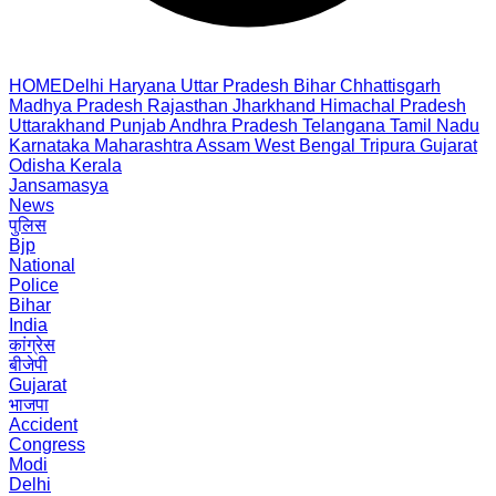
HOME
Delhi
Haryana
Uttar Pradesh
Bihar
Chhattisgarh
Madhya Pradesh
Rajasthan
Jharkhand
Himachal Pradesh
Uttarakhand
Punjab
Andhra Pradesh
Telangana
Tamil Nadu
Karnataka
Maharashtra
Assam
West Bengal
Tripura
Gujarat
Odisha
Kerala
Jansamasya
News
पुलिस
Bjp
National
Police
Bihar
India
कांग्रेस
बीजेपी
Gujarat
भाजपा
Accident
Congress
Modi
Delhi