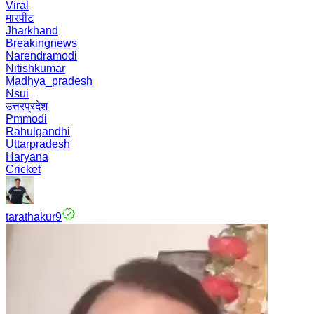
Viral
मारपीट
Jharkhand
Breakingnews
Narendramodi
Nitishkumar
Madhya_pradesh
Nsui
उत्तरप्रदेश
Pmmodi
Rahulgandhi
Uttarpradesh
Haryana
Cricket
tarathakur9