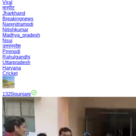
Viral
मारपीट
Jharkhand
Breakingnews
Narendramodi
Nitishkumar
Madhya_pradesh
Nsui
उत्तरप्रदेश
Pmmodi
Rahulgandhi
Uttarpradesh
Haryana
Cricket
1320jounjare