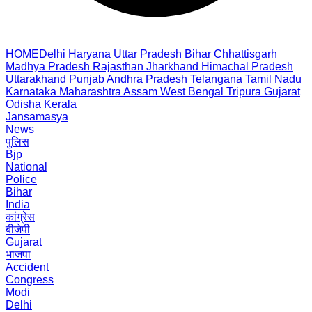
HOME
Delhi
Haryana
Uttar Pradesh
Bihar
Chhattisgarh
Madhya Pradesh
Rajasthan
Jharkhand
Himachal Pradesh
Uttarakhand
Punjab
Andhra Pradesh
Telangana
Tamil Nadu
Karnataka
Maharashtra
Assam
West Bengal
Tripura
Gujarat
Odisha
Kerala
Jansamasya
News
पुलिस
Bjp
National
Police
Bihar
India
कांग्रेस
बीजेपी
Gujarat
भाजपा
Accident
Congress
Modi
Delhi