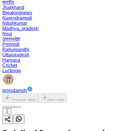
मारपीट
Jharkhand
Breakingnews
Narendramodi
Nitishkumar
Madhya_pradesh
Nsui
उत्तरप्रदेश
Pmmodi
Rahulgandhi
Uttarpradesh
Haryana
Cricket
Lucknow
projsdamoh
Previous slide
Next slide