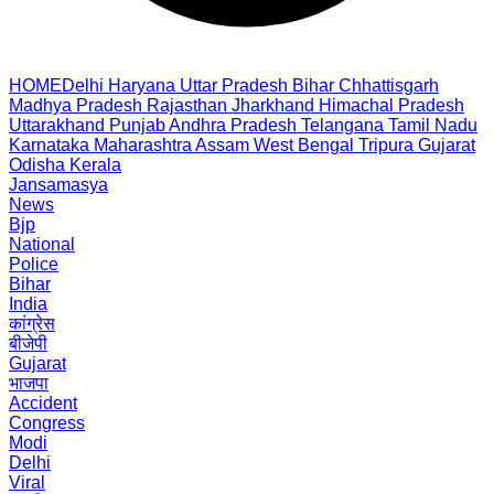
HOME
Delhi
Haryana
Uttar Pradesh
Bihar
Chhattisgarh
Madhya Pradesh
Rajasthan
Jharkhand
Himachal Pradesh
Uttarakhand
Punjab
Andhra Pradesh
Telangana
Tamil Nadu
Karnataka
Maharashtra
Assam
West Bengal
Tripura
Gujarat
Odisha
Kerala
Jansamasya
News
Bjp
National
Police
Bihar
India
कांग्रेस
बीजेपी
Gujarat
भाजपा
Accident
Congress
Modi
Delhi
Viral