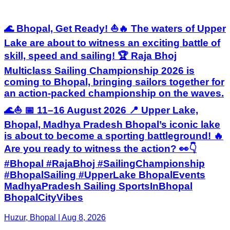
🌊 Bhopal, Get Ready! ⛵🔥 The waters of Upper
Lake are about to witness an exciting battle of
skill, speed and sailing! 🏆 Raja Bhoj
Multiclass Sailing Championship 2026 is
coming to Bhopal, bringing sailors together for
an action-packed championship on the waves.
🌊⛵ 📅 11–16 August 2026 📍 Upper Lake,
Bhopal, Madhya Pradesh Bhopal’s iconic lake
is about to become a sporting battleground! 🔥
Are you ready to witness the action? 👀👇
#Bhopal #RajaBhoj #SailingChampionship
#BhopalSailing #UpperLake BhopalEvents
MadhyaPradesh Sailing SportsInBhopal
BhopalCityVibes
Huzur, Bhopal | Aug 8, 2026