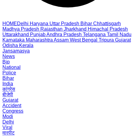
HOME
Delhi
Haryana
Uttar Pradesh
Bihar
Chhattisgarh
Madhya Pradesh
Rajasthan
Jharkhand
Himachal Pradesh
Uttarakhand
Punjab
Andhra Pradesh
Telangana
Tamil Nadu
Karnataka
Maharashtra
Assam
West Bengal
Tripura
Gujarat
Odisha
Kerala
Jansamasya
News
Bjp
National
Police
Bihar
India
कांग्रेस
बीजेपी
Gujarat
Accident
Congress
Modi
Delhi
Viral
मारपीट