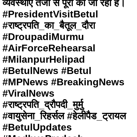
व्यवस्थाएं तेजी से पूरी की जा रही हैं।
#PresidentVisitBetul
#राष्ट्रपति_का_बैतूल_दौरा
#DroupadiMurmu
#AirForceRehearsal
#MilanpurHelipad
#BetulNews #Betul
#MPNews #BreakingNews
#ViralNews
#राष्ट्रपति_द्रौपदी_मुर्मु
#वायुसेना_रिहर्सल #हेलीपैड_ट्रायल
#BetulUpdates