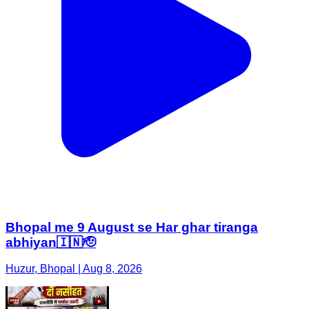
Bhopal me 9 August se Har ghar tiranga
abhiyan🇮🇳🫡
Huzur, Bhopal | Aug 8, 2026