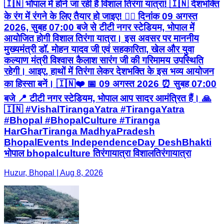
🇮🇳 भोपाल में होने जा रही है विशाल तिरंगा यात्रा! 🇮🇳 देशभक्ति
के रंग में रंगने के लिए तैयार हो जाइए! ❤️‍🔥 दिनांक 09 अगस्त
2026, सुबह 07:00 बजे से टीटी नगर स्टेडियम, भोपाल में
आयोजित होगी विशाल तिरंगा यात्रा। इस अवसर पर माननीय
मुख्यमंत्री डॉ. मोहन यादव जी एवं सहकारिता, खेल और युवा
कल्याण मंत्री विश्वास कैलाश सारंग जी की गरिमामय उपस्थिति
रहेगी। आइए, हाथों में तिरंगा लेकर देशभक्ति के इस भव्य आयोजन
का हिस्सा बनें। 🇮🇳❤️ 📅 09 अगस्त 2026 ⏰ सुबह 07:00
बजे 📍 टीटी नगर स्टेडियम, भोपाल आप सादर आमंत्रित हैं। 🙏
🇮🇳 #VishalTirangaYatra #TirangaYatra
#Bhopal #BhopalCulture #Tiranga
HarGharTiranga MadhyaPradesh
BhopalEvents IndependenceDay DeshBhakti
भोपाल bhopalculture तिरंगायात्रा विशालतिरंगायात्रा
Huzur, Bhopal | Aug 8, 2026