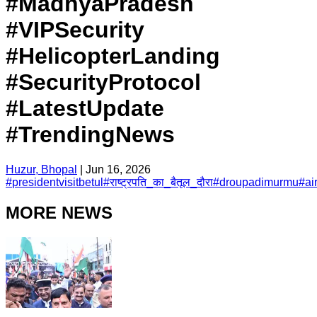
#MadhyaPradesh
#VIPSecurity
#HelicopterLanding
#SecurityProtocol
#LatestUpdate
#TrendingNews
Huzur, Bhopal
|
Jun 16, 2026
#
presidentvisitbetul
#
राष्ट्रपति_का_बैतूल_दौरा
#
droupadimurmu
#
ai
MORE NEWS