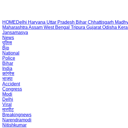
HOME
Delhi
Haryana
Uttar Pradesh
Bihar
Chhattisgarh
Madhy
Maharashtra
Assam
West Bengal
Tripura
Gujarat
Odisha
Kera
Jansamasya
News
पुलिस
Bjp
National
Police
Bihar
India
कांग्रेस
भाजपा
Accident
Congress
Modi
Delhi
Viral
मारपीट
Breakingnews
Narendramodi
Nitishkumar