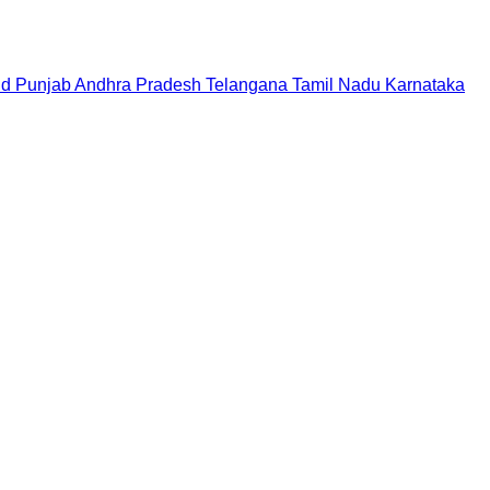
nd
Punjab
Andhra Pradesh
Telangana
Tamil Nadu
Karnataka