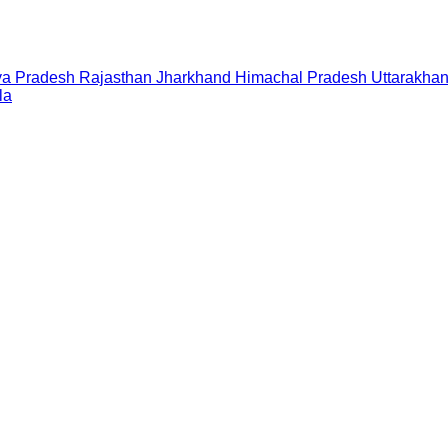
a Pradesh
Rajasthan
Jharkhand
Himachal Pradesh
Uttarakha
la