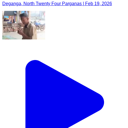
Deganga, North Twenty Four Parganas | Feb 19, 2026