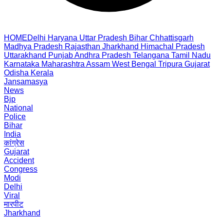
HOME
Delhi
Haryana
Uttar Pradesh
Bihar
Chhattisgarh
Madhya Pradesh
Rajasthan
Jharkhand
Himachal Pradesh
Uttarakhand
Punjab
Andhra Pradesh
Telangana
Tamil Nadu
Karnataka
Maharashtra
Assam
West Bengal
Tripura
Gujarat
Odisha
Kerala
Jansamasya
News
Bjp
National
Police
Bihar
India
कांग्रेस
Gujarat
Accident
Congress
Modi
Delhi
Viral
मारपीट
Jharkhand