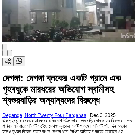
দেগঙ্গা: দেগঙ্গা ব্লকের একটি গ্রামে এক
গৃহবধূকে মারধরের অভিযোগ স্বামীসহ
শ্বশুরবাড়ির অন্যান্যদের বিরুদ্ধে
Deganga, North Twenty Four Parganas
|
Dec 3, 2025
এক গৃহবধূকে বেধড়ক মারধরের অভিযোগ উঠল তার শ্বশুরবাড়ি লোকজনের বিরুদ্ধে। গত
শনিবার মাঝরাতে ঘটনাটি ঘটেছে দেগঙ্গা ব্লকের একটি গ্রামে। ঘটনাটি পাঁচ দিন আগের
হলেও বুধবার বিকেল চারটে নাগাদ দেগঙ্গা থানা লিখিত অভিযোগ দায়ের করেছেন ওই