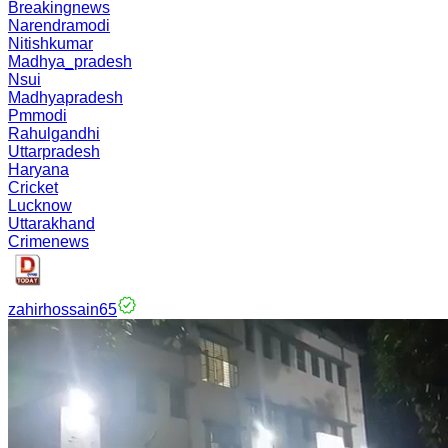
Breakingnews
Narendramodi
Nitishkumar
Madhya_pradesh
Nsui
Madhyapradesh
Pmmodi
Rahulgandhi
Uttarpradesh
Haryana
Cricket
Lucknow
Uttarakhand
Crimenews
zahirhossain65