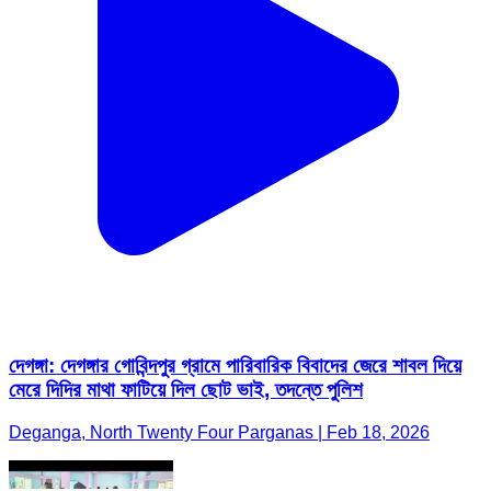
দেগঙ্গা: দেগঙ্গার গোবিন্দপুর গ্রামে পারিবারিক বিবাদের জেরে শাবল দিয়ে
মেরে দিদির মাথা ফাটিয়ে দিল ছোট ভাই, তদন্তে পুলিশ
Deganga, North Twenty Four Parganas | Feb 18, 2026