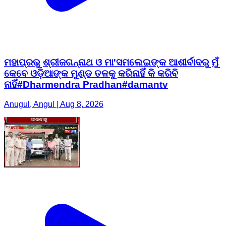
ମହାପ୍ରଭୁ ଶ୍ରୀଜଗନ୍ନାଥ ଓ ମା'ସମଲେଇଙ୍କ ଆଶୀର୍ବାଦରୁ ମୁଁ
କେବେ ଓଡ଼ିଆଙ୍କ ମୁଣ୍ଡ ତଳକୁ କରିନାହିଁ କି କରିବି
ନାହିଁ#Dharmendra Pradhan#damantv
Anugul, Angul | Aug 8, 2026