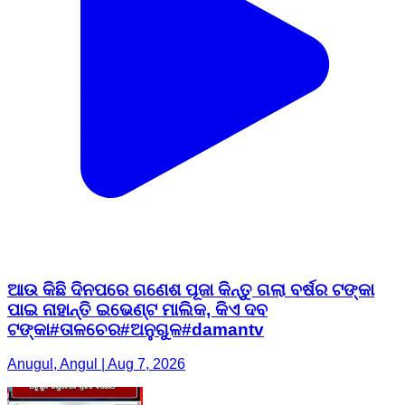
ଆଉ କିଛି ଦିନପରେ ଗଣେଶ ପୂଜା କିନ୍ତୁ ଗଲା ବର୍ଷର ଟଙ୍କା
ପାଇ ନାହାନ୍ତି ଇଭେଣ୍ଟ ମାଲିକ, କିଏ ଦବ
ଟଙ୍କା#ତାଳଚେର#ଅନୁଗୁଳ#damantv
Anugul, Angul | Aug 7, 2026