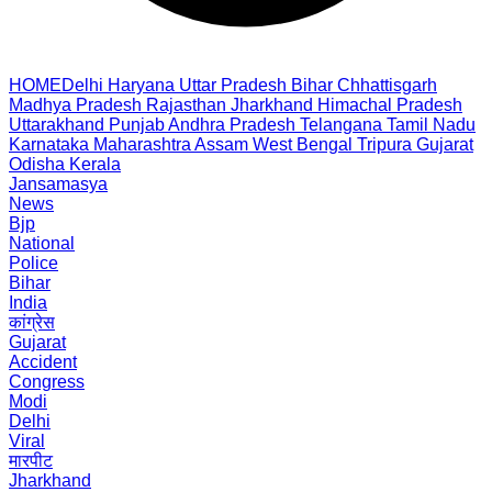
HOME
Delhi
Haryana
Uttar Pradesh
Bihar
Chhattisgarh
Madhya Pradesh
Rajasthan
Jharkhand
Himachal Pradesh
Uttarakhand
Punjab
Andhra Pradesh
Telangana
Tamil Nadu
Karnataka
Maharashtra
Assam
West Bengal
Tripura
Gujarat
Odisha
Kerala
Jansamasya
News
Bjp
National
Police
Bihar
India
कांग्रेस
Gujarat
Accident
Congress
Modi
Delhi
Viral
मारपीट
Jharkhand