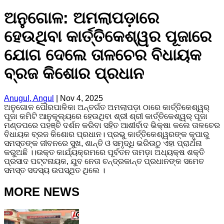
ଅନୁଗୋଳ: ଅମଲାପଡ଼ାରେ
ହେଉଥିବା କାର୍ତ୍ତିକେଶ୍ୱର ପୂଜାରେ
ଯୋଗ ଦେଲେ ତାଳଚେର ବିଧାୟକ
ବ୍ରଜ କିଶୋର ପ୍ରଧାନ
Anugul, Angul
|
Nov 4, 2025
ଅନୁଗୋଳ ପୌରପାଳିକା ଅନ୍ତର୍ଗତ ଅମଲାପଡ଼ା ଠାରେ କାର୍ତ୍ତିକେଶ୍ୱର୍
ପୂଜା କମିଟି ଆନୁକୂଲ୍ୟରେ ହେଉଥିବା ଶ୍ରୀ ଶ୍ରୀ କାର୍ତ୍ତିକେଶ୍ୱର୍ ପୂଜା
ମଣ୍ଡପରେ ପହଞ୍ଚି ଦର୍ଶନ କରିବା ସହିତ ଆଶୀର୍ବାଦ ଭିକ୍ଷା କଲେ ତାଳଚେର
ବିଧାୟକ ବ୍ରଜ କିଶୋର ପ୍ରଧାନ। ପ୍ରଭୁ କାର୍ତ୍ତିକେଶ୍ୱରଙ୍କ କୃପାରୁ
ସମସ୍ତଙ୍କ ଜୀବନରେ ସୁଖ, ଶାନ୍ତି ଓ ସମୃଦ୍ଧି ଭରିଉଠୁ ଏହା ପ୍ରାର୍ଥନା
କରୁଅଛି ।।ଉକ୍ତ କାର୍ଯ୍ୟକ୍ରମରେ ପୂର୍ବତନ ତାମଡ଼ା ଅଧ୍ୟକ୍ଷ ଶକ୍ତି
ପ୍ରସାଦ ପଟ୍ଟନାୟକ, ଯୁବ ନେତା ଚନ୍ଦ୍ରକାନ୍ତ ପ୍ରଧାନଙ୍କ ସମେତ
ସମସ୍ତ ସଦସ୍ୟ ଉପସ୍ଥିତ ଥିଲେ ।
MORE NEWS