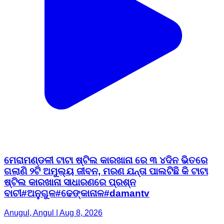
ମେରାମଣ୍ଡଳୀ ଟାଟା ଷ୍ଟିଲ କାରଖାନା ରେ ୩ ୪ଦିନ ଭିତରେ
ଗଲାଣି ୨ଟି ଅମୁଲ୍ୟ ଜୀବନ, ମରଣ ଯନ୍ତା ପାଲଟିଛି କି ଟାଟା
ଷ୍ଟିଲ କାରଖାନା ସାଧାରଣରେ ପ୍ରଶ୍ନ
ବାଚୀ#ଅନୁଗୁଳ#ଢେଙ୍କାନାଳ#damantv
Anugul, Angul | Aug 8, 2026