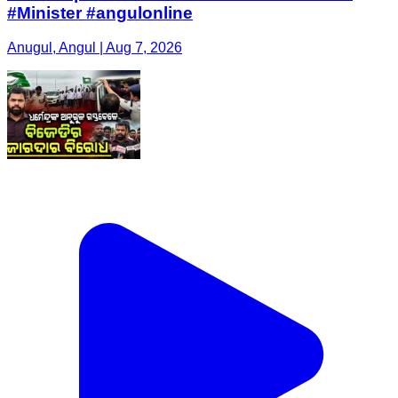
#Minister #angulonline
Anugul, Angul | Aug 7, 2026