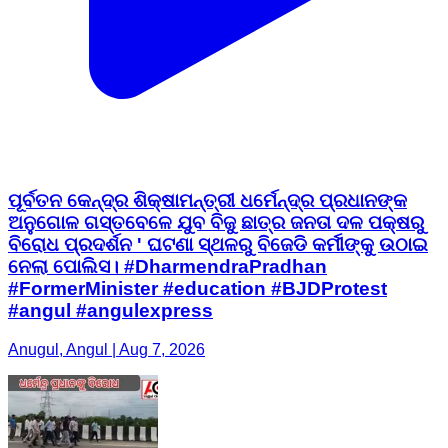
ପୂର୍ବତନ କେନ୍ଦ୍ର ଶିକ୍ଷାମନ୍ତ୍ରୀ ଧର୍ମେନ୍ଦ୍ର ପ୍ରଧାନଙ୍କ
ଅନୁଗୋଳ ଗସ୍ତବେଳେ ଯୁବ ବିଜୁ ଛାତ୍ର ଜନତା ଦଳ ପକ୍ଷରୁ
ବିରୋଧ ପ୍ରଦର୍ଶନ ' ଘଟଣା ସ୍ଥଳରୁ ବିଜେଡି କର୍ମୀଙ୍କୁ ଉଠାଇ
ନେଲା ପୋଲିସ। #DharmendraPradhan
#FormerMinister #education #BJDProtest
#angul #angulexpress
Anugul, Angul | Aug 7, 2026