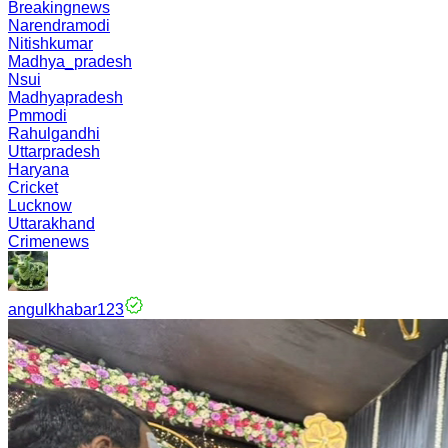
Breakingnews
Narendramodi
Nitishkumar
Madhya_pradesh
Nsui
Madhyapradesh
Pmmodi
Rahulgandhi
Uttarpradesh
Haryana
Cricket
Lucknow
Uttarakhand
Crimenews
angulkhabar123