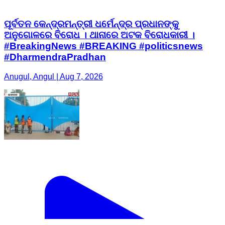
ପୂର୍ବତନ କେନ୍ଦ୍ରମନ୍ତ୍ରୀ ଧର୍ମେନ୍ଦ୍ର ପ୍ରଧାନଙ୍କୁ
ଅନୁଗୋଳରେ ବିରୋଧ । ଥାନାରେ ଅଟକ ବିରୋଧକାରୀ ।
#BreakingNews #BREAKING #politicsnews
#DharmendraPradhan
Anugul, Angul | Aug 7, 2026