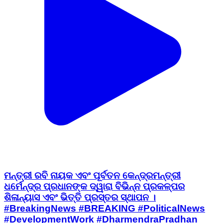
ମନ୍ତ୍ରୀ ରବି ନାୟକ ଏବଂ ପୂର୍ବତନ କେନ୍ଦ୍ରମନ୍ତ୍ରୀ
ଧର୍ମେନ୍ଦ୍ର ପ୍ରଧାନଙ୍କ ଦ୍ୱାରା ବିଭିନ୍ନ ପ୍ରକଳ୍ପର
ଶିଳାନ୍ୟାସ ଏବଂ ଭିତ୍ତି ପ୍ରସ୍ତର ସ୍ଥାପନ ।
#BreakingNews #BREAKING #PoliticalNews
#DevelopmentWork #DharmendraPradhan