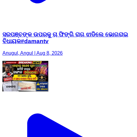
ସରପଞ୍ଚଙ୍କ ଉପରକୁ ଚା ଫିଙ୍ଗି ରାଗ ଝାଡିଲେ ଭୋଗରାଇ
ବିଧାୟକ#damantv
Anugul, Angul | Aug 8, 2026