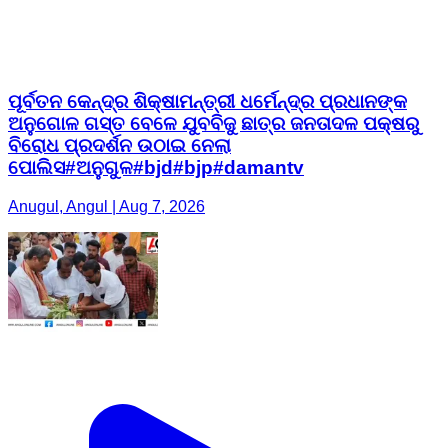
ପୂର୍ବତନ କେନ୍ଦ୍ର ଶିକ୍ଷାମନ୍ତ୍ରୀ ଧର୍ମେନ୍ଦ୍ର ପ୍ରଧାନଙ୍କ
ଅନୁଗୋଳ ଗସ୍ତ ବେଳେ ଯୁବବିଜୁ ଛାତ୍ର ଜନତାଦଳ ପକ୍ଷରୁ
ବିରୋଧ ପ୍ରଦର୍ଶନ ଉଠାଇ ନେଲା
ପୋଲିସ#ଅନୁଗୁଳ#bjd#bjp#damantv
Anugul, Angul | Aug 7, 2026