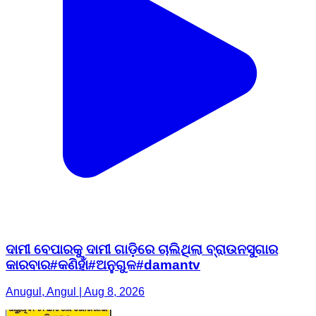
ଦାମୀ ବେପାରକୁ ଦାମୀ ଗାଡ଼ିରେ ଚାଲିଥିଲା ବ୍ରାଉନସୁଗାର
କାରବାର#କଣିହାଁ#ଅନୁଗୁଳ#damantv
Anugul, Angul | Aug 8, 2026