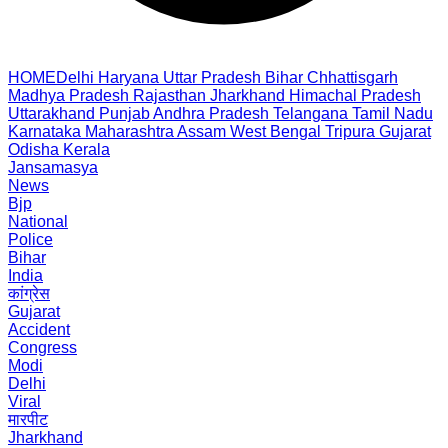
HOME
Delhi
Haryana
Uttar Pradesh
Bihar
Chhattisgarh
Madhya Pradesh
Rajasthan
Jharkhand
Himachal Pradesh
Uttarakhand
Punjab
Andhra Pradesh
Telangana
Tamil Nadu
Karnataka
Maharashtra
Assam
West Bengal
Tripura
Gujarat
Odisha
Kerala
Jansamasya
News
Bjp
National
Police
Bihar
India
कांग्रेस
Gujarat
Accident
Congress
Modi
Delhi
Viral
मारपीट
Jharkhand