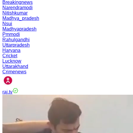
Breakingnews
Narendramodi
Nitishkumar
Madhya_pradesh
Nsui
Madhyapradesh
Pmmodi
Rahulgandhi
Uttarpradesh
Haryana
Cricket
Lucknow
Uttarakhand
Crimenews
raj.tv