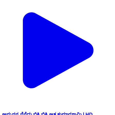
ಅಮ್ಮನನ್ನ ನೆನೆದು ಬಿಕ್ಕಿ ಬಿಕ್ಕಿ ಅತ್ತ ಕುಮಾರಸ್ವಾಮಿ | HD