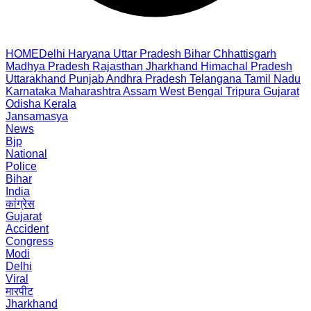
HOME
Delhi
Haryana
Uttar Pradesh
Bihar
Chhattisgarh
Madhya Pradesh
Rajasthan
Jharkhand
Himachal Pradesh
Uttarakhand
Punjab
Andhra Pradesh
Telangana
Tamil Nadu
Karnataka
Maharashtra
Assam
West Bengal
Tripura
Gujarat
Odisha
Kerala
Jansamasya
News
Bjp
National
Police
Bihar
India
कांग्रेस
Gujarat
Accident
Congress
Modi
Delhi
Viral
मारपीट
Jharkhand