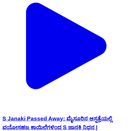
S Janaki Passed Away: ಮೈಸೂರಿನ ಆಸ್ಪತ್ರೆಯಲ್ಲಿ
ವಯೋಸಹಜ ಕಾಯಿಲೆಗಳಿಂದ S ಜಾನಕಿ ನಿಧನ |