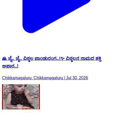
🙏 ಜೈ.. ಜೈ.. ವಿಠ್ಠಲ ಪಾಂಡುರಂಗ..!✨ ವಿಠ್ಠಲನ ನಾಮದ ಶಕ್ತಿ
ಅಪಾರ..!
Chikkamagaluru, Chikkamagaluru | Jul 30, 2026