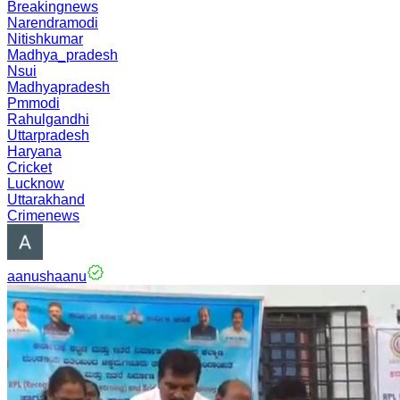
Breakingnews
Narendramodi
Nitishkumar
Madhya_pradesh
Nsui
Madhyapradesh
Pmmodi
Rahulgandhi
Uttarpradesh
Haryana
Cricket
Lucknow
Uttarakhand
Crimenews
aanushaanu