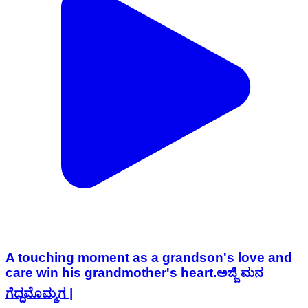
A touching moment as a grandson's love and
care win his grandmother's heart.ಅಜ್ಜಿ ಮನ
ಗೆದ್ದಮೊಮ್ಮಗ |