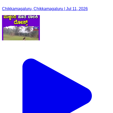
Chikkamagaluru, Chikkamagaluru | Jul 11, 2026