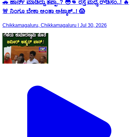
🚗 ಹಾರ್ನ್ ಮಾಡಿದ್ದು ತಪ್ಪಾ..? 😳👊 ರಸ್ತೆ ಮಧ್ಯೆ ರೌಡಿಸಂ..! 🔥
🚨 ನಿಂಗೂ ಬೇಕಾ ಅಂತಾ ಅಟ್ಯಾಕ್..! 😱
Chikkamagaluru, Chikkamagaluru | Jul 30, 2026