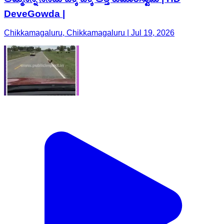
DeveGowda |
Chikkamagaluru, Chikkamagaluru | Jul 19, 2026