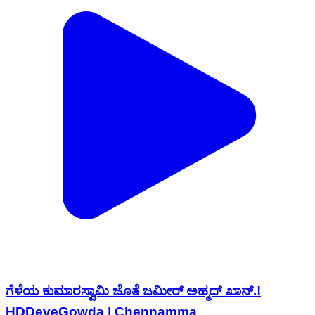
ಗೆಳೆಯ ಕುಮಾರಸ್ವಾಮಿ ಜೊತೆ ಜಮೀರ್ ಅಹ್ಮದ್ ಖಾನ್.!
HDDeveGowda | Chennamma