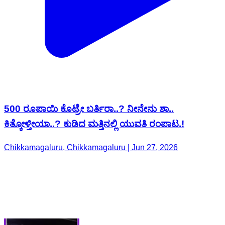
500 ರೂಪಾಯಿ ಕೊಟ್ರೇ ಬರ್ತಿರಾ..? ನೀನೇನು ಶಾ..
ಕಿತ್ಕೋಳ್ತೀಯಾ..? ಕುಡಿದ ಮತ್ತಿನಲ್ಲಿ ಯುವತಿ ರಂಪಾಟ.!
Chikkamagaluru, Chikkamagaluru | Jun 27, 2026