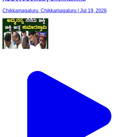
Chikkamagaluru, Chikkamagaluru | Jul 19, 2026