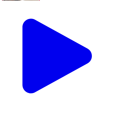
ಹೇಗಿದೆ ನೋಡಿ ಶಿವಣ್ಣನ ಗುರಿ.!ಮಿಸ್ ಆಗೋಕೆ ಛಾನ್ಸೇ ಇಲ್ಲ.!
Chikkamagaluru, Chikkamagaluru | Jun 27, 2026