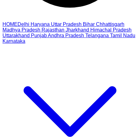
HOME
Delhi
Haryana
Uttar Pradesh
Bihar
Chhattisgarh
Madhya Pradesh
Rajasthan
Jharkhand
Himachal Pradesh
Uttarakhand
Punjab
Andhra Pradesh
Telangana
Tamil Nadu
Karnataka