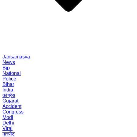
Jansamasya
News
Bjp
National
Police
Bihar
India
कांग्रेस
Gujarat
Accident
Congress
Modi
Delhi
Viral
मारपीट