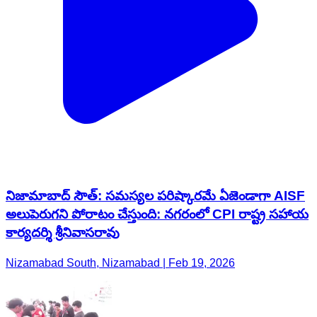
నిజామాబాద్ సౌత్: సమస్యల పరిష్కారమే ఏజెండాగా AISF
అలుపెరుగని పోరాటం చేస్తుంది: నగరంలో CPI రాష్ట్ర సహాయ
కార్యదర్శి శ్రీనివాసరావు
Nizamabad South, Nizamabad | Feb 19, 2026