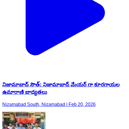
నిజామాబాద్ సౌత్: నిజామాబాద్ మేయర్ గా కూరగాయల
ఉమారాణి బాధ్యతలు
Nizamabad South, Nizamabad | Feb 20, 2026