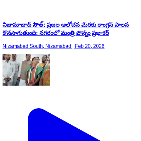
నిజామాబాద్ సౌత్: ప్రజల ఆలోచన మేరకు కాంగ్రెస్ పాలన
కొనసాగుతుంది: నగరంలో మంత్రి పొన్నం ప్రభాకర్
Nizamabad South, Nizamabad | Feb 20, 2026