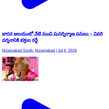
బాసర ఆలయంలో నేటి నుంచి పునర్నిర్మాణ పనులు – చివరి
దర్శనానికి భక్తుల రద్దీ
Nizamabad South, Nizamabad | Jul 6, 2026