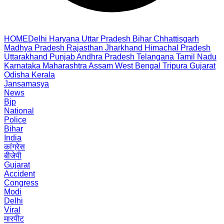
HOME
Delhi
Haryana
Uttar Pradesh
Bihar
Chhattisgarh
Madhya Pradesh
Rajasthan
Jharkhand
Himachal Pradesh
Uttarakhand
Punjab
Andhra Pradesh
Telangana
Tamil Nadu
Karnataka
Maharashtra
Assam
West Bengal
Tripura
Gujarat
Odisha
Kerala
Jansamasya
News
Bjp
National
Police
Bihar
India
कांग्रेस
बीजेपी
Gujarat
Accident
Congress
Modi
Delhi
Viral
मारपीट