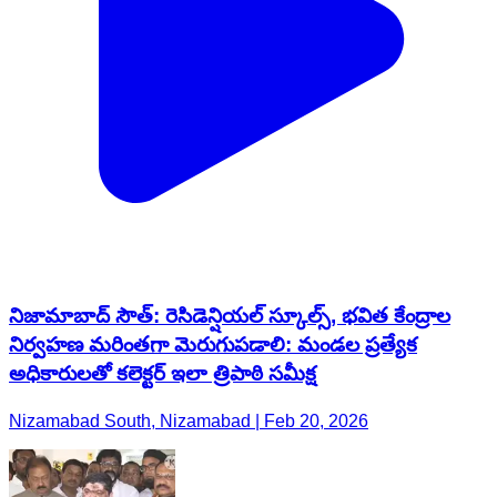
నిజామాబాద్ సౌత్: రెసిడెన్షియల్ స్కూల్స్, భవిత కేంద్రాల
నిర్వహణ మరింతగా మెరుగుపడాలి: మండల ప్రత్యేక
అధికారులతో కలెక్టర్ ఇలా త్రిపాఠి సమీక్ష
Nizamabad South, Nizamabad | Feb 20, 2026