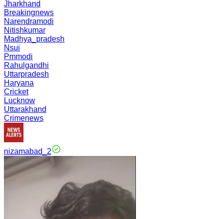
Jharkhand
Breakingnews
Narendramodi
Nitishkumar
Madhya_pradesh
Nsui
Pmmodi
Rahulgandhi
Uttarpradesh
Haryana
Cricket
Lucknow
Uttarakhand
Crimenews
nizamabad_2