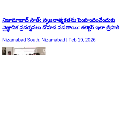
నిజామాబాద్ సౌత్: సృజనాత్మకతను పెంపొందించేందుకు
వైజ్ఞానిక ప్రదర్శనలు దోహద పడతాయి: కలెక్టర్ ఇలా త్రిపాఠి
Nizamabad South, Nizamabad | Feb 19, 2026