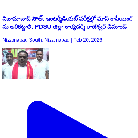
నిజామాబాద్ సౌత్: ఇంటర్మీడియట్ పరీక్షల్లో మాస్ కాపీయింగ్
ను అరికట్టాలి: PDSU జిల్లా కార్యదర్శి రాజేశ్వర్ డిమాండ్
Nizamabad South, Nizamabad | Feb 20, 2026