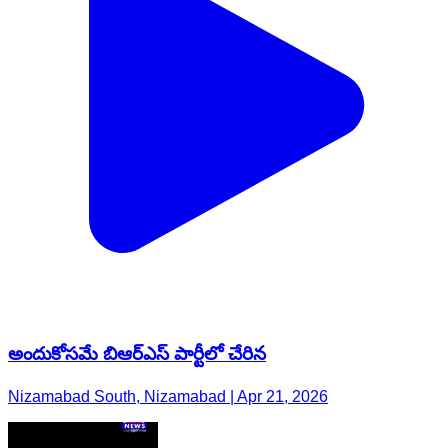
అందుకోసమే బిఆర్ఎస్ పార్టీలో చేరిన
Nizamabad South, Nizamabad | Apr 21, 2026