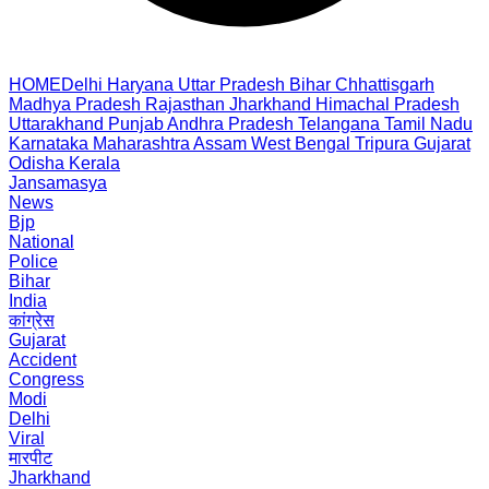
HOME
Delhi
Haryana
Uttar Pradesh
Bihar
Chhattisgarh
Madhya Pradesh
Rajasthan
Jharkhand
Himachal Pradesh
Uttarakhand
Punjab
Andhra Pradesh
Telangana
Tamil Nadu
Karnataka
Maharashtra
Assam
West Bengal
Tripura
Gujarat
Odisha
Kerala
Jansamasya
News
Bjp
National
Police
Bihar
India
कांग्रेस
Gujarat
Accident
Congress
Modi
Delhi
Viral
मारपीट
Jharkhand