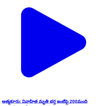
ఆత్మకూరు: వివాహిత మృతి భర్త ఇంటిపై 200మంది