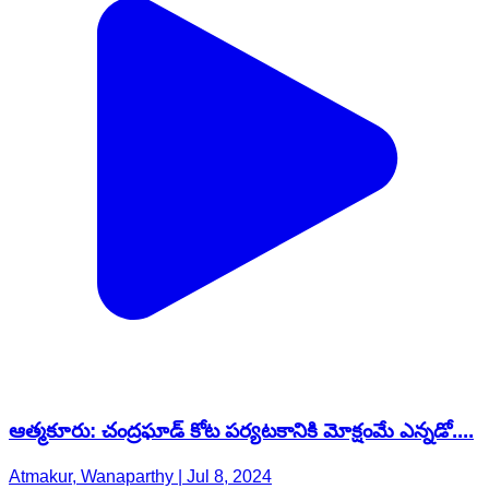
ఆత్మకూరు: చంద్రఘాడ్ కోట పర్యటకానికి మోక్షంమే ఎన్నడో....
Atmakur, Wanaparthy | Jul 8, 2024