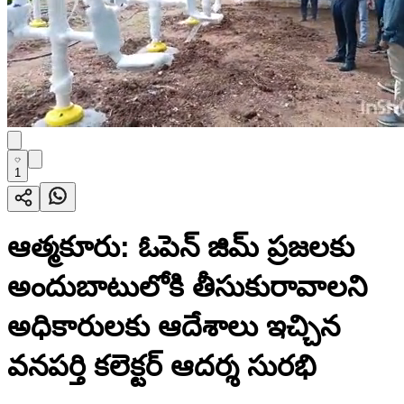
1
ఆత్మకూరు: ఓపెన్ జిమ్ ప్రజలకు
అందుబాటులోకి తీసుకురావాలని
అధికారులకు ఆదేశాలు ఇచ్చిన
వనపర్తి కలెక్టర్ ఆదర్శ సురభి