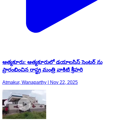
ఆత్మకూరు: ఆత్మకూరులో డయాలసిస్ సెంటర్ ను
ప్రారంభించిన రాష్ట్ర మంత్రి వాకిటి శ్రీహరి
Atmakur, Wanaparthy | Nov 22, 2025