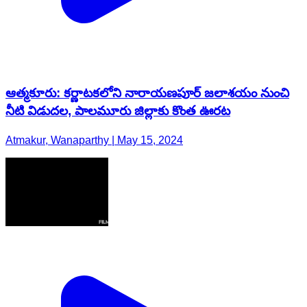
ఆత్మకూరు: కర్ణాటకలోని నారాయణపూర్ జలాశయం నుంచి
నీటి విడుదల, పాలమూరు జిల్లాకు కొంత ఊరట
Atmakur, Wanaparthy | May 15, 2024