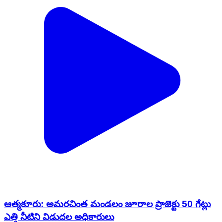
ఆత్మకూరు: అమరచింత మండలం జూరాల ప్రాజెక్టు 50 గేట్లు
ఎత్తి నీటిని విడుదల అధికారులు