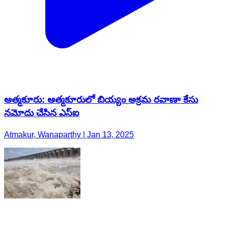
ఆత్మకూరు: ఆత్మకూరులో బియ్యం అక్రమ రవాణా కేసు
నమోదు చేసిన ఎస్ఐ
Atmakur, Wanaparthy | Jan 13, 2025