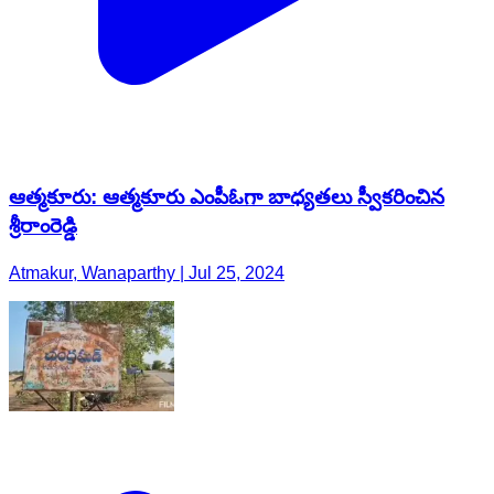
ఆత్మకూరు: ఆత్మకూరు ఎంపీఓగా బాధ్యతలు స్వీకరించిన
శ్రీరాంరెడ్డి
Atmakur, Wanaparthy | Jul 25, 2024