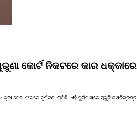
ୁଣା କୋର୍ଟ ନିକଟରେ କାର ଧକ୍କାରେ ସ
କ୍କା ଦେବା ଫଳରେ ଦୁର୍ଘଟଣା ଘଟିଛି। ଏହି ଦୁର୍ଘଟଣାରେ ସ୍କୁଟି କ୍ଷତିଗ୍