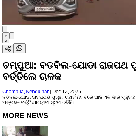
5
ଚମ୍ପୁଆ: ବଡବିଲ-ଯୋଡା ରାଜପଥ ପୁର
ବର୍ତ୍ତିଲେ ଚାଳକ
Champua, Kendujhar
|
Dec 13, 2025
ବଡବିଲ-ଯୋଡା ରାଜପଥର ପୁରୁଣା କୋର୍ଟ ନିକଟରେ ଆଜି ଏକ କାର ସ୍କୁଟିକୁ ଧ
ଅଳ୍ପକେ ବର୍ତ୍ତି ଯାଇଥିବା ସୂଚନା ରହିଛି।
MORE NEWS