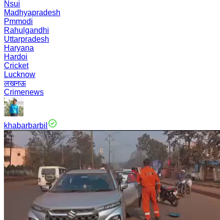
Nsui
Madhyapradesh
Pmmodi
Rahulgandhi
Uttarpradesh
Haryana
Hardoi
Cricket
Lucknow
लखनऊ
Crimenews
khabarbarbil