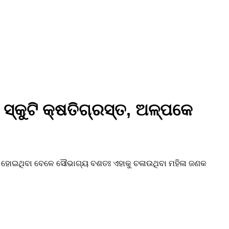
୍କୁଟି କ୍ଷତିଗ୍ରସ୍ତ, ଅଳ୍ପକେ
ରସ୍ତ ହୋଇଥିବା ବେଳେ ସୌଭାଗ୍ୟ ବଶତଃ ଏହାକୁ ଚଳାଉଥିବା ମହିଳା ଜଣକ