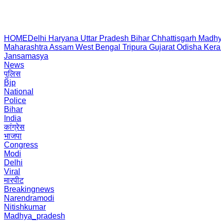
HOME
Delhi
Haryana
Uttar Pradesh
Bihar
Chhattisgarh
Madhy
Maharashtra
Assam
West Bengal
Tripura
Gujarat
Odisha
Kera
Jansamasya
News
पुलिस
Bjp
National
Police
Bihar
India
कांग्रेस
भाजपा
Congress
Modi
Delhi
Viral
मारपीट
Breakingnews
Narendramodi
Nitishkumar
Madhya_pradesh