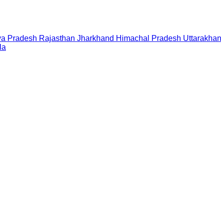
a Pradesh
Rajasthan
Jharkhand
Himachal Pradesh
Uttarakha
la