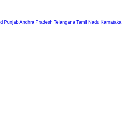
nd
Punjab
Andhra Pradesh
Telangana
Tamil Nadu
Karnataka