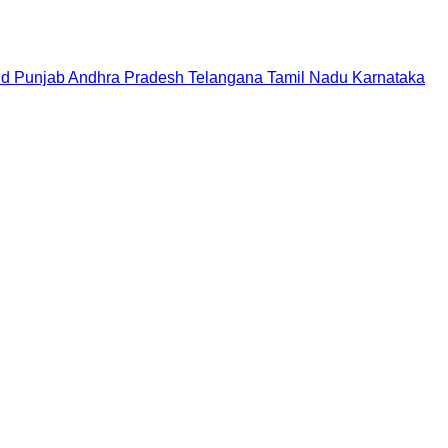
nd
Punjab
Andhra Pradesh
Telangana
Tamil Nadu
Karnataka