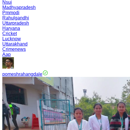
Nsui
Madhyapradesh
Pmmodi
Rahulgandhi
Uttarpradesh
Haryana
Cricket
Lucknow
Uttarakhand
Crimenews
Aap
pomeshrahangdale