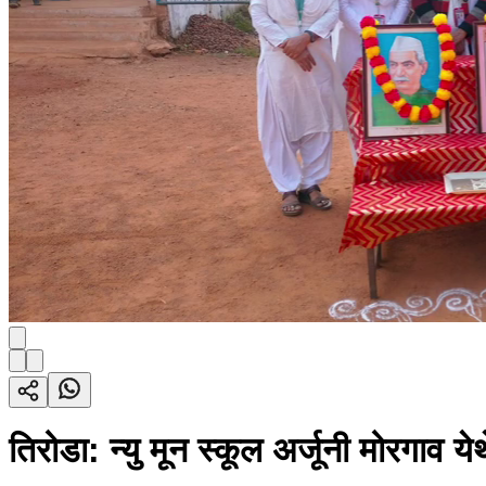
तिरोडा: न्यु मून स्कूल अर्जूनी मोरगाव 