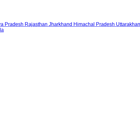
a Pradesh
Rajasthan
Jharkhand
Himachal Pradesh
Uttarakha
la