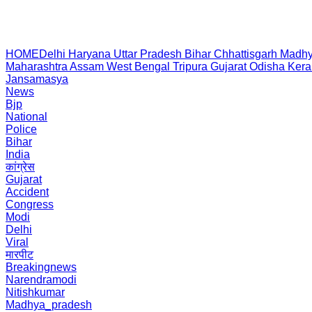
HOME
Delhi
Haryana
Uttar Pradesh
Bihar
Chhattisgarh
Madhy
Maharashtra
Assam
West Bengal
Tripura
Gujarat
Odisha
Kera
Jansamasya
News
Bjp
National
Police
Bihar
India
कांग्रेस
Gujarat
Accident
Congress
Modi
Delhi
Viral
मारपीट
Breakingnews
Narendramodi
Nitishkumar
Madhya_pradesh