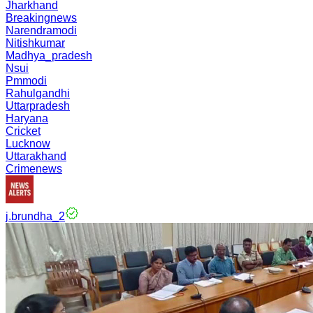
Jharkhand
Breakingnews
Narendramodi
Nitishkumar
Madhya_pradesh
Nsui
Pmmodi
Rahulgandhi
Uttarpradesh
Haryana
Cricket
Lucknow
Uttarakhand
Crimenews
j.brundha_2