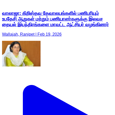
வாலாஜா: கிறிஸ்தவ தேவாலயங்களில் பணிபுரியும்
உபதேசி ஆறுகள் மற்றும் பணியாளர்களுக்கு இலவச
தையல் இயந்திரங்களை மாவட்ட ஆட்சியர் வழங்கினார்
Wallajah, Ranipet | Feb 19, 2026