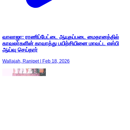
வாலாஜா: ராணிப்பேட்டை ஆயுதப்படை மைதானத்தில்
காவலர்களின் காவாத்து பயிற்சியினை மாவட்ட எஸ்பி
ஆய்வு செய்தார்
Wallajah, Ranipet | Feb 18, 2026