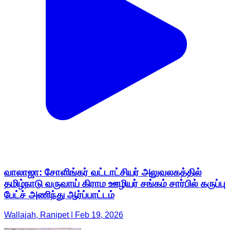
வாலாஜா: சோளிங்கர் வட்டாட்சியர் அலுவலகத்தில்
தமிழ்நாடு வருவாய் கிராம ஊழியர் சங்கம் சார்பில் கருப்பு
பேட்ச் அணிந்து ஆர்ப்பாட்டம்
Wallajah, Ranipet | Feb 19, 2026