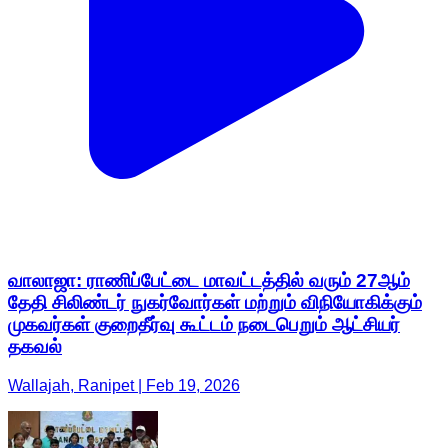
வாலாஜா: ராணிப்பேட்டை மாவட்டத்தில் வரும் 27ஆம்
தேதி சிலிண்டர் நுகர்வோர்கள் மற்றும் விநியோகிக்கும்
முகவர்கள் குறைதீர்வு கூட்டம் நடைபெறும் ஆட்சியர்
தகவல்
Wallajah, Ranipet | Feb 19, 2026