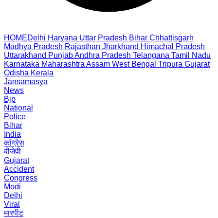
HOME
Delhi
Haryana
Uttar Pradesh
Bihar
Chhattisgarh
Madhya Pradesh
Rajasthan
Jharkhand
Himachal Pradesh
Uttarakhand
Punjab
Andhra Pradesh
Telangana
Tamil Nadu
Karnataka
Maharashtra
Assam
West Bengal
Tripura
Gujarat
Odisha
Kerala
Jansamasya
News
Bjp
National
Police
Bihar
India
कांग्रेस
बीजेपी
Gujarat
Accident
Congress
Modi
Delhi
Viral
मारपीट