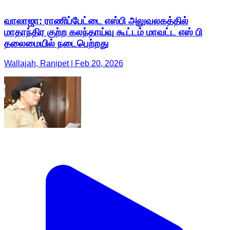
வாலாஜா: ராணிப்பேட்டை எஸ்பி அலுவலகத்தில்
மாதாந்திர குற்ற கலந்தாய்வு கூட்டம் மாவட்ட எஸ் பி
தலைமையில் நடைபெற்றது
Wallajah, Ranipet | Feb 20, 2026