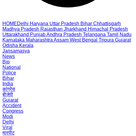
HOME
Delhi
Haryana
Uttar Pradesh
Bihar
Chhattisgarh
Madhya Pradesh
Rajasthan
Jharkhand
Himachal Pradesh
Uttarakhand
Punjab
Andhra Pradesh
Telangana
Tamil Nadu
Karnataka
Maharashtra
Assam
West Bengal
Tripura
Gujarat
Odisha
Kerala
Jansamasya
News
Bjp
National
Police
Bihar
India
कांग्रेस
बीजेपी
Gujarat
Accident
Congress
Modi
Delhi
Viral
मारपीट