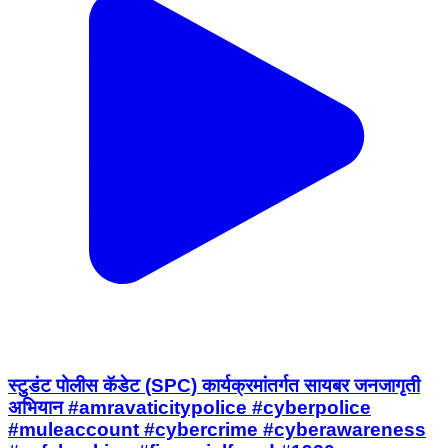
स्टुडंट पोलीस कॅडेट (SPC) कार्यक्रमांतर्गत सायबर जनजागृती
अभियान #amravaticitypolice #cyberpolice
#muleaccount #cybercrime #cyberawareness