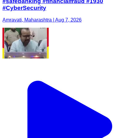
#safebanking #financialfraud #1930
#CyberSecurity
Amravati, Maharashtra | Aug 7, 2026