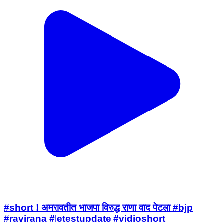
#short ! अमरावतीत भाजपा विरुद्ध राणा वाद पेटला #bjp
#ravirana #letestupdate #vidioshort