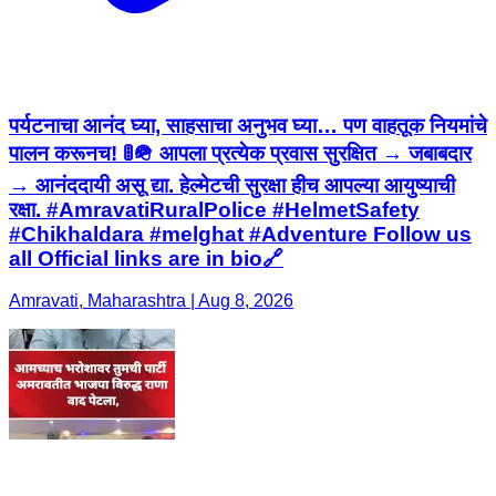
पर्यटनाचा आनंद घ्या, साहसाचा अनुभव घ्या… पण वाहतूक नियमांचे
पालन करूनच! 🚦🪖 आपला प्रत्येक प्रवास सुरक्षित → जबाबदार
→ आनंददायी असू द्या. हेल्मेटची सुरक्षा हीच आपल्या आयुष्याची
रक्षा. #AmravatiRuralPolice #HelmetSafety
#Chikhaldara #melghat #Adventure Follow us
all Official links are in bio🔗
Amravati, Maharashtra | Aug 8, 2026