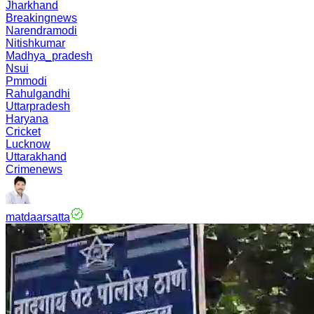
Jharkhand
Breakingnews
Narendramodi
Nitishkumar
Madhya_pradesh
Nsui
Pmmodi
Rahulgandhi
Uttarpradesh
Haryana
Cricket
Lucknow
Uttarakhand
Crimenews
matdaarsatta