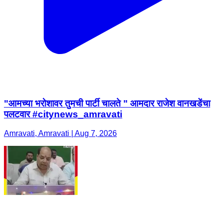
"आमच्या भरोशावर तुमची पार्टी चालते " आमदार राजेश वानखडेंचा
पलटवार #citynews_amravati
Amravati, Amravati | Aug 7, 2026