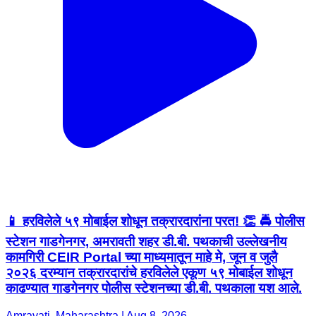
📱 हरविलेले ५९ मोबाईल शोधून तक्रारदारांना परत! 👏 🚔 पोलीस
स्टेशन गाडगेनगर, अमरावती शहर डी.बी. पथकाची उल्लेखनीय
कामगिरी CEIR Portal च्या माध्यमातून माहे मे, जून व जुलै
२०२६ दरम्यान तक्रारदारांचे हरविलेले एकूण ५९ मोबाईल शोधून
काढण्यात गाडगेनगर पोलीस स्टेशनच्या डी.बी. पथकाला यश आले.
Amravati, Maharashtra | Aug 8, 2026