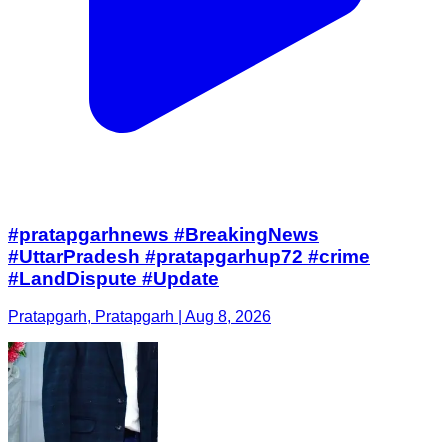
#pratapgarhnews #BreakingNews
#UttarPradesh #pratapgarhup72 #crime
#LandDispute #Update
Pratapgarh, Pratapgarh | Aug 8, 2026