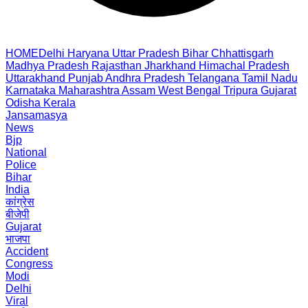
HOME
Delhi
Haryana
Uttar Pradesh
Bihar
Chhattisgarh
Madhya Pradesh
Rajasthan
Jharkhand
Himachal Pradesh
Uttarakhand
Punjab
Andhra Pradesh
Telangana
Tamil Nadu
Karnataka
Maharashtra
Assam
West Bengal
Tripura
Gujarat
Odisha
Kerala
Jansamasya
News
Bjp
National
Police
Bihar
India
कांग्रेस
बीजेपी
Gujarat
भाजपा
Accident
Congress
Modi
Delhi
Viral