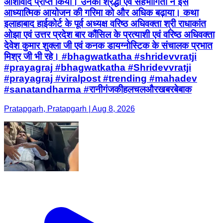
आशीर्वाद प्राप्त किया। उनकी श्रद्धा एवं सहभागिता ने इस
आध्यात्मिक आयोजन की गरिमा को और अधिक बढ़ाया। कथा
इलाहाबाद हाईकोर्ट के पूर्व अध्यक्ष वरिष्ठ अधिवक्ता श्री राधाकांत
ओझा एवं उत्तर प्रदेश बार कौंसिल के प्रत्याशी एवं वरिष्ठ अधिवक्ता
देवेश कुमार शुक्ला जी एवं कनक डायग्नोस्टिक के संचालक प्रभात
मिश्र जी भी रहे। #bhagwatkatha #shridevvratji
#prayagraj #bhagwatkatha #Shridevvratji
#prayagraj #viralpost #trending #mahadev
#sanatandharma #रानीगंजकीहलचलऔरखबरबेबाक
Pratapgarh, Pratapgarh | Aug 8, 2026