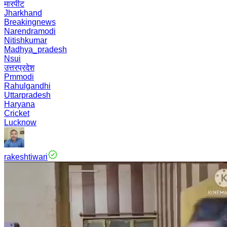
मारपीट
Jharkhand
Breakingnews
Narendramodi
Nitishkumar
Madhya_pradesh
Nsui
उत्तरप्रदेश
Pmmodi
Rahulgandhi
Uttarpradesh
Haryana
Cricket
Lucknow
rakeshtiwari