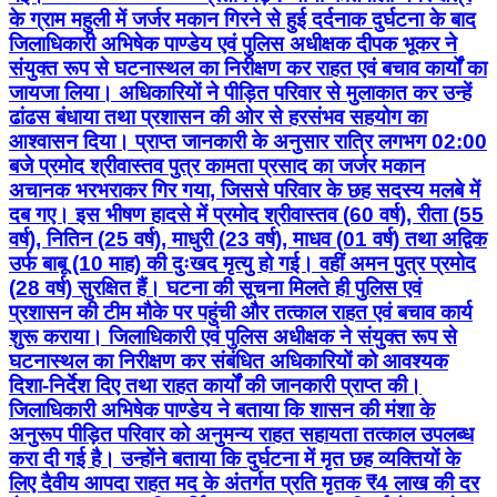
के ग्राम महुली में जर्जर मकान गिरने से हुई दर्दनाक दुर्घटना के बाद
जिलाधिकारी अभिषेक पाण्डेय एवं पुलिस अधीक्षक दीपक भूकर ने
संयुक्त रूप से घटनास्थल का निरीक्षण कर राहत एवं बचाव कार्यों का
जायजा लिया। अधिकारियों ने पीड़ित परिवार से मुलाकात कर उन्हें
ढांढस बंधाया तथा प्रशासन की ओर से हरसंभव सहयोग का
आश्वासन दिया। प्राप्त जानकारी के अनुसार रात्रि लगभग 02:00
बजे प्रमोद श्रीवास्तव पुत्र कामता प्रसाद का जर्जर मकान
अचानक भरभराकर गिर गया, जिससे परिवार के छह सदस्य मलबे में
दब गए। इस भीषण हादसे में प्रमोद श्रीवास्तव (60 वर्ष), रीता (55
वर्ष), नितिन (25 वर्ष), माधुरी (23 वर्ष), माधव (01 वर्ष) तथा अद्विक
उर्फ बाबू (10 माह) की दुःखद मृत्यु हो गई। वहीं अमन पुत्र प्रमोद
(28 वर्ष) सुरक्षित हैं। घटना की सूचना मिलते ही पुलिस एवं
प्रशासन की टीम मौके पर पहुंची और तत्काल राहत एवं बचाव कार्य
शुरू कराया। जिलाधिकारी एवं पुलिस अधीक्षक ने संयुक्त रूप से
घटनास्थल का निरीक्षण कर संबंधित अधिकारियों को आवश्यक
दिशा-निर्देश दिए तथा राहत कार्यों की जानकारी प्राप्त की।
जिलाधिकारी अभिषेक पाण्डेय ने बताया कि शासन की मंशा के
अनुरूप पीड़ित परिवार को अनुमन्य राहत सहायता तत्काल उपलब्ध
करा दी गई है। उन्होंने बताया कि दुर्घटना में मृत छह व्यक्तियों के
लिए दैवीय आपदा राहत मद के अंतर्गत प्रति मृतक ₹4 लाख की दर