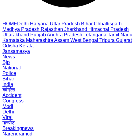
HOME
Delhi
Haryana
Uttar Pradesh
Bihar
Chhattisgarh
Madhya Pradesh
Rajasthan
Jharkhand
Himachal Pradesh
Uttarakhand
Punjab
Andhra Pradesh
Telangana
Tamil Nadu
Karnataka
Maharashtra
Assam
West Bengal
Tripura
Gujarat
Odisha
Kerala
Jansamasya
News
Bjp
National
Police
Bihar
India
कांग्रेस
Accident
Congress
Modi
Delhi
Viral
मारपीट
Breakingnews
Narendramodi