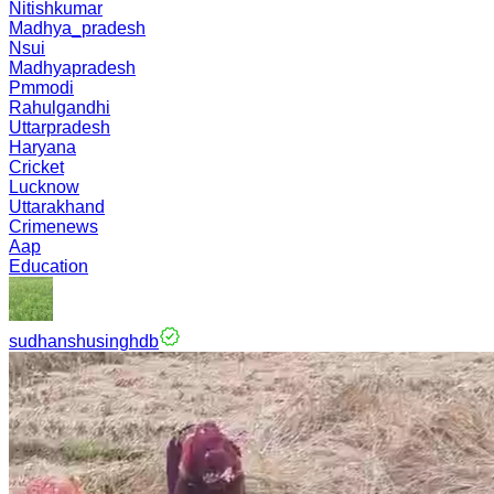
Nitishkumar
Madhya_pradesh
Nsui
Madhyapradesh
Pmmodi
Rahulgandhi
Uttarpradesh
Haryana
Cricket
Lucknow
Uttarakhand
Crimenews
Aap
Education
sudhanshusinghdb