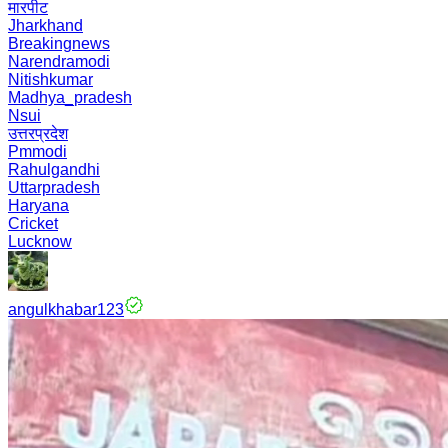
मारपीट
Jharkhand
Breakingnews
Narendramodi
Nitishkumar
Madhya_pradesh
Nsui
उत्तरप्रदेश
Pmmodi
Rahulgandhi
Uttarpradesh
Haryana
Cricket
Lucknow
angulkhabar123