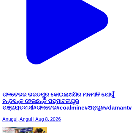
ତାଳଚେରର ଭରତପୁର କୋଇଲାଖଣିର ମନମାନି ଯୋଗୁଁ
ହନ୍ତସନ୍ତ ହେଉଛନ୍ତି ପଦ୍ମାବତୀପୁର
ପଞ୍ଚାୟତବାସୀ#ତାଳଚେର#coalmine#ଅନୁଗୁଳ#damantv
Anugul, Angul | Aug 8, 2026