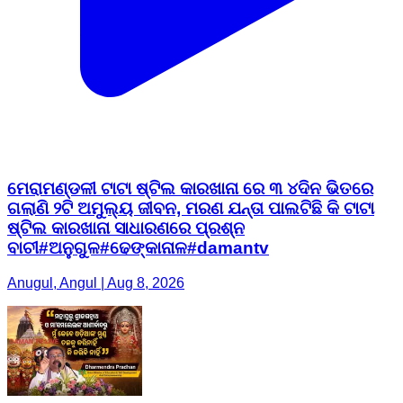
ମେରାମଣ୍ଡଳୀ ଟାଟା ଷ୍ଟିଲ କାରଖାନା ରେ ୩ ୪ଦିନ ଭିତରେ
ଗଲାଣି ୨ଟି ଅମୁଲ୍ୟ ଜୀବନ, ମରଣ ଯନ୍ତା ପାଲଟିଛି କି ଟାଟା
ଷ୍ଟିଲ କାରଖାନା ସାଧାରଣରେ ପ୍ରଶ୍ନ
ବାଚୀ#ଅନୁଗୁଳ#ଢେଙ୍କାନାଳ#damantv
Anugul, Angul | Aug 8, 2026