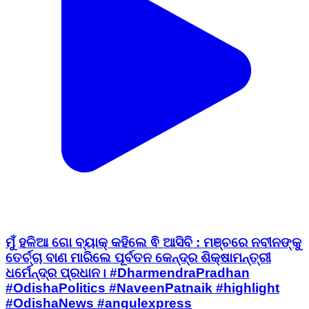
ମୁଁ ହଳିଆ ଗୋ ବ୍ୟାକ୍ କହିଲେ ଵି ଆସିବି : ମଞ୍ଚରେ ନବୀନଙ୍କୁ
ତେର୍ଚ୍ଚା ବାଣ ମାରିଲେ ପୂର୍ବତନ କେନ୍ଦ୍ର ଶିକ୍ଷାମନ୍ତ୍ରୀ
ଧର୍ମେନ୍ଦ୍ର ପ୍ରଧାନ। #DharmendraPradhan
#OdishaPolitics #NaveenPatnaik #highlight
#OdishaNews #angulexpress