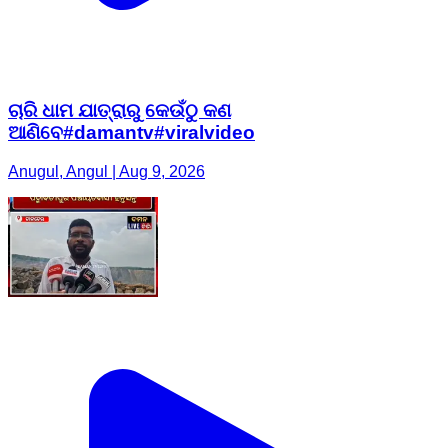
ଚାରି ଧାମ ଯାତ୍ରାରୁ କେଉଁଠୁ କଣ
ଆଣିବେ#damantv#viralvideo
Anugul, Angul | Aug 9, 2026