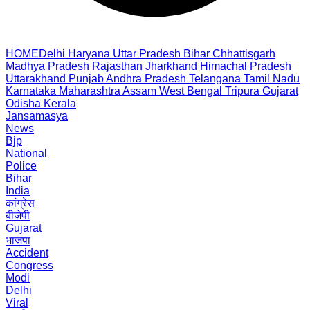
HOME
Delhi
Haryana
Uttar Pradesh
Bihar
Chhattisgarh
Madhya Pradesh
Rajasthan
Jharkhand
Himachal Pradesh
Uttarakhand
Punjab
Andhra Pradesh
Telangana
Tamil Nadu
Karnataka
Maharashtra
Assam
West Bengal
Tripura
Gujarat
Odisha
Kerala
Jansamasya
News
Bjp
National
Police
Bihar
India
कांग्रेस
बीजेपी
Gujarat
भाजपा
Accident
Congress
Modi
Delhi
Viral