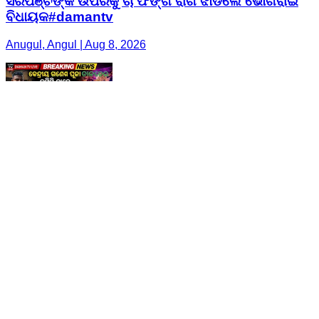
ସରପଞ୍ଚଙ୍କ ଉପରକୁ ଚା ଫିଙ୍ଗି ରାଗ ଝାଡିଲେ ଭୋଗରାଇ
ବିଧାୟକ#damantv
Anugul, Angul | Aug 8, 2026