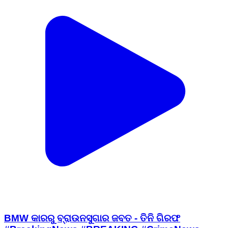
BMW କାରରୁ ବ୍ରାଉନସୁଗାର ଜବତ - ତିନି ଗିରଫ