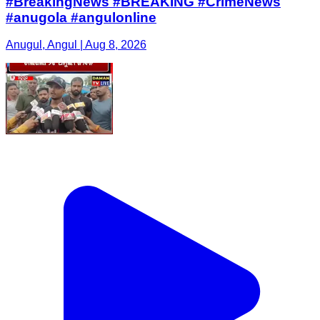
#BreakingNews #BREAKING #CrimeNews
#anugola #angulonline
Anugul, Angul | Aug 8, 2026