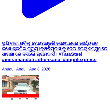
ପୁଣି ଟାଟା ଷ୍ଟିଲ୍ ମେରାମଣ୍ଡଳି କାରଖାନାରେ କାର୍ଯ୍ୟରତ
ଜଣେ ଶ୍ରମିକ ମୃତ୍ୟୁ।କ୍ଷତିପୂରଣ କୁ ନେଇ ଗେଟ୍ ସମ୍ମୁଖରେ
ଧାରଣା ରେ ବସିଲେ ଗ୍ରାମବାସୀ। #TataSteel
#meramandali #dhenkanal #angulexpress
Anugul, Angul | Aug 8, 2026