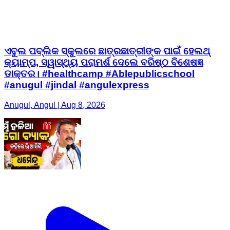
ଏବୁଲ ପବ୍ଲିକ ସ୍କୁଲରେ ଛାତ୍ରଛାତ୍ରୀଙ୍କ ପାଇଁ ହେଲଥ୍
କ୍ୟାମ୍ପ, ସ୍ୱାସ୍ଥ୍ୟ ପରାମର୍ଶ ଦେଲେ ବରିଷ୍ଠ ବିଶେଷଜ୍ଞ
ଡାକ୍ତର। #healthcamp #Ablepublicschool
#anugul #jindal #angulexpress
Anugul, Angul | Aug 8, 2026