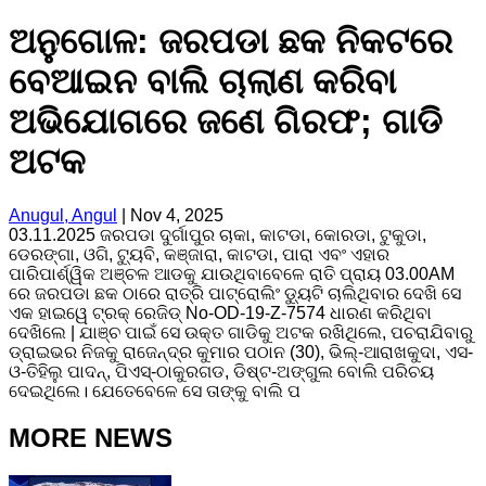
ଅନୁଗୋଳ: ଜରପଡା ଛକ ନିକଟରେ
ବେଆଇନ ବାଲି ଚାଲାଣ କରିବା
ଅଭିଯୋଗରେ ଜଣେ ଗିରଫ; ଗାଡି
ଅଟକ
Anugul, Angul
|
Nov 4, 2025
03.11.2025 ଜରପଡା ଦୁର୍ଗାପୁର ଚାକା, କାଟଡା, କୋରଡା, ଟୁକୁଡା,
ଡେରଙ୍ଗା, ଓଗି, ଟ୍ୟୁବି, କଞ୍ଜାରା, କାଟଡା, ପାରା ଏବଂ ଏହାର
ପାରିପାର୍ଶ୍ୱିକ ଅଞ୍ଚଳ ଆଡକୁ ଯାଉଥିବାବେଳେ ରାତି ପ୍ରାୟ 03.00AM
ରେ ଜରପଡା ଛକ ଠାରେ ରାତ୍ରି ପାଟ୍ରୋଲିଂ ଡ୍ୟୁଟି ଚାଲିଥିବାର ଦେଖି ସେ
ଏକ ହାଇୱେ ଟ୍ରକ୍ ରେଜିଡ୍ No-OD-19-Z-7574 ଧାରଣ କରିଥିବା
ଦେଖିଲେ | ଯାଞ୍ଚ ପାଇଁ ସେ ଉକ୍ତ ଗାଡିକୁ ଅଟକ ରଖିଥିଲେ, ପଚରାଯିବାରୁ
ଡ୍ରାଇଭର ନିଜକୁ ରାଜେନ୍ଦ୍ର କୁମାର ପଠାନ (30), ଭିଲ୍-ଆରାଖକୁଦା, ଏସ-
ଓ-ତିହିଲୁ ପାଦନ୍, ପିଏସ୍-ଠାକୁରଗଡ, ଡିଷ୍ଟ-ଅଙ୍ଗୁଲ ବୋଲି ପରିଚୟ
ଦେଇଥିଲେ। ଯେତେବେଳେ ସେ ତାଙ୍କୁ ବାଲି ପ
MORE NEWS