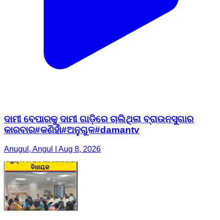
ଦାମୀ ବେପାରକୁ ଦାମୀ ଗାଡ଼ିରେ ଚାଲିଥିଲା ବ୍ରାଉନସୁଗାର
କାରବାର#କଣିହାଁ#ଅନୁଗୁଳ#damantv
Anugul, Angul | Aug 8, 2026