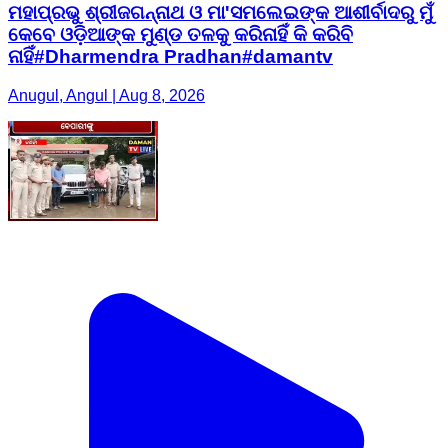
ମହାପ୍ରଭୁ ଶ୍ରୀଜଗନ୍ନାଥ ଓ ମା'ସମଲେଇଙ୍କ ଆଶୀର୍ବାଦରୁ ମୁଁ
କେବେ ଓଡ଼ିଆଙ୍କ ମୁଣ୍ଡ ତଳକୁ କରିନାହିଁ କି କରିବି
ନାହିଁ#Dharmendra Pradhan#damantv
Anugul, Angul | Aug 8, 2026