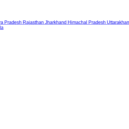
a Pradesh
Rajasthan
Jharkhand
Himachal Pradesh
Uttarakha
la