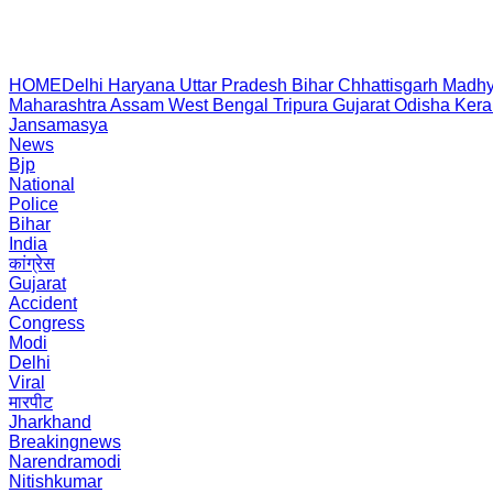
HOME
Delhi
Haryana
Uttar Pradesh
Bihar
Chhattisgarh
Madhy
Maharashtra
Assam
West Bengal
Tripura
Gujarat
Odisha
Kera
Jansamasya
News
Bjp
National
Police
Bihar
India
कांग्रेस
Gujarat
Accident
Congress
Modi
Delhi
Viral
मारपीट
Jharkhand
Breakingnews
Narendramodi
Nitishkumar