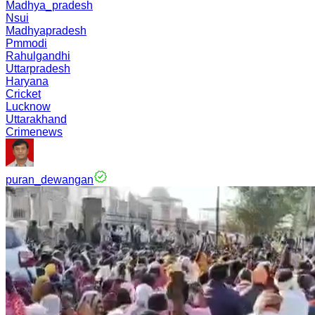
Madhya_pradesh
Nsui
Madhyapradesh
Pmmodi
Rahulgandhi
Uttarpradesh
Haryana
Cricket
Lucknow
Uttarakhand
Crimenews
puran_dewangan