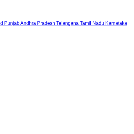
nd
Punjab
Andhra Pradesh
Telangana
Tamil Nadu
Karnataka