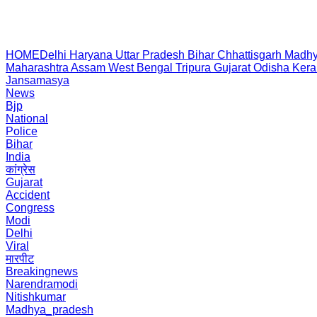
HOME
Delhi
Haryana
Uttar Pradesh
Bihar
Chhattisgarh
Madhy
Maharashtra
Assam
West Bengal
Tripura
Gujarat
Odisha
Kera
Jansamasya
News
Bjp
National
Police
Bihar
India
कांग्रेस
Gujarat
Accident
Congress
Modi
Delhi
Viral
मारपीट
Breakingnews
Narendramodi
Nitishkumar
Madhya_pradesh