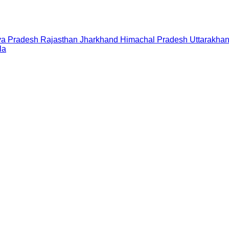
a Pradesh
Rajasthan
Jharkhand
Himachal Pradesh
Uttarakha
la