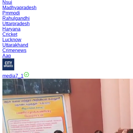
Nsui
Madhyapradesh
Pmmodi
Rahulgandhi
Uttarpradesh
Haryana
Cricket
Lucknow
Uttarakhand
Crimenews
Aap
media7_1