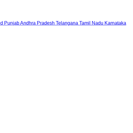
nd
Punjab
Andhra Pradesh
Telangana
Tamil Nadu
Karnataka