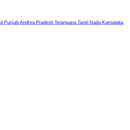
nd
Punjab
Andhra Pradesh
Telangana
Tamil Nadu
Karnataka