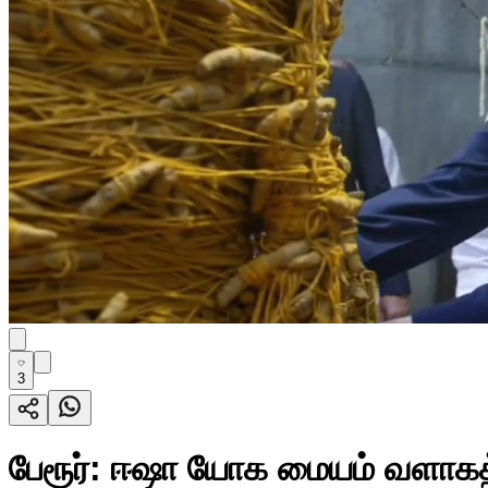
3
பேரூர்: ஈஷா யோக மையம் வளாகத்த