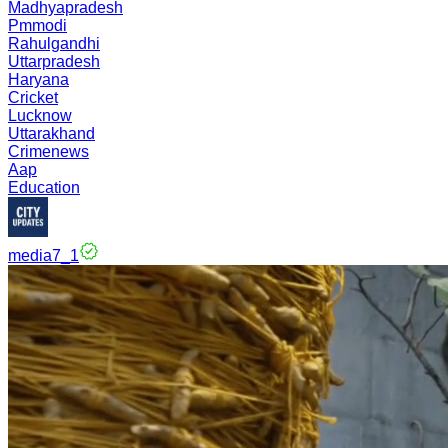
Madhyapradesh
Pmmodi
Rahulgandhi
Uttarpradesh
Haryana
Cricket
Lucknow
Uttarakhand
Crimenews
Aap
Education
media7_1