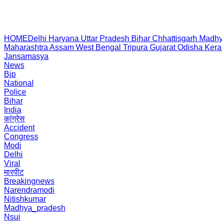
HOME
Delhi
Haryana
Uttar Pradesh
Bihar
Chhattisgarh
Madhy
Maharashtra
Assam
West Bengal
Tripura
Gujarat
Odisha
Kera
Jansamasya
News
Bjp
National
Police
Bihar
India
कांग्रेस
Accident
Congress
Modi
Delhi
Viral
मारपीट
Breakingnews
Narendramodi
Nitishkumar
Madhya_pradesh
Nsui