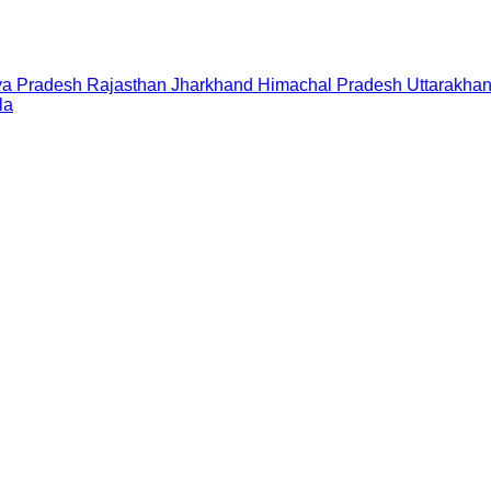
a Pradesh
Rajasthan
Jharkhand
Himachal Pradesh
Uttarakha
la