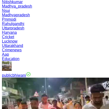
Nitishkumar
Madhya_pradesh
Nsui
Madhyapradesh
Pmmodi
Rahulgandhi
Uttarpradesh
Haryana
Cricket
Lucknow
Uttarakhand
Crimenews
Aap
Education
publicbhiwani