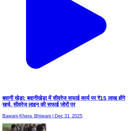
बवानी खेड़ा: बवानीखेड़ा में सीवरेज सफाई कार्य पर ₹15 लाख होंगे
खर्च, सीवरेज लाइन की सफाई जोरों पर
Bawani Khera, Bhiwani | Dec 31, 2025