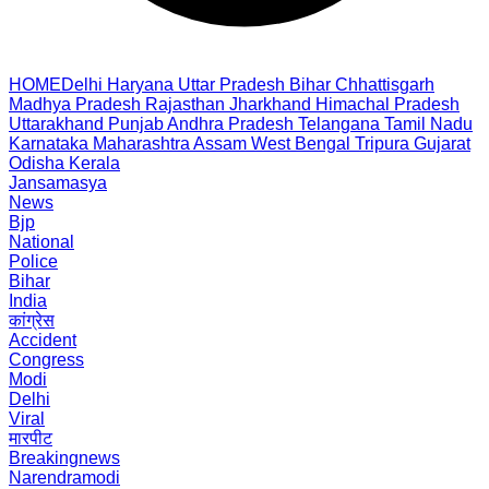
HOME
Delhi
Haryana
Uttar Pradesh
Bihar
Chhattisgarh
Madhya Pradesh
Rajasthan
Jharkhand
Himachal Pradesh
Uttarakhand
Punjab
Andhra Pradesh
Telangana
Tamil Nadu
Karnataka
Maharashtra
Assam
West Bengal
Tripura
Gujarat
Odisha
Kerala
Jansamasya
News
Bjp
National
Police
Bihar
India
कांग्रेस
Accident
Congress
Modi
Delhi
Viral
मारपीट
Breakingnews
Narendramodi