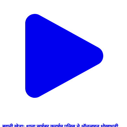
बवानी खेड़ा: थाना साईबर क्राईम पुलिस ने ऑनलाइन धोखाधड़ी