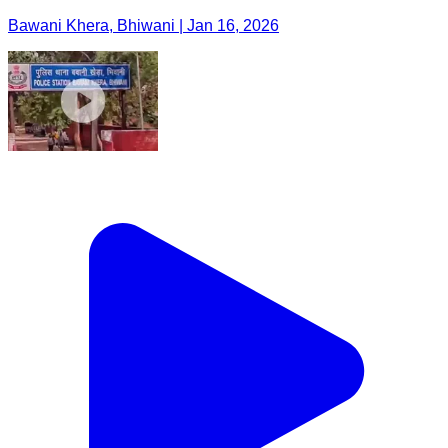
Bawani Khera, Bhiwani | Jan 16, 2026