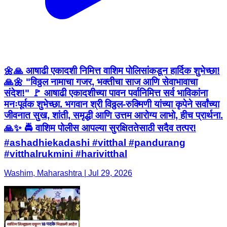
🌼🙏 आषाढी एकादशी निमित्त वाशिम पोलिसांकडून हार्दिक शुभेच्छा!
🙏🌼 "विठ्ठल नामाचा गजर, भक्तीचा साज आणि सेवाभावाचा
संदेश!" 🚩 आषाढी एकादशीच्या पावन पर्वानिमित्त सर्व भाविकांना
मनःपूर्वक शुभेच्छा. भगवान श्री विठ्ठल-रुक्मिणी यांच्या कृपेने सर्वांच्या
जीवनात सुख, शांती, समृद्धी आणि उत्तम आरोग्य लाभो, हीच प्रार्थना.
🙏✨ 🚔 वाशिम पोलीस आपल्या सुरक्षिततेसाठी सदैव तत्पर!
#ashadhiekadashi #vitthal #pandurang
#vitthalrukmini #harivitthal
Washim, Maharashtra | Jul 29, 2026