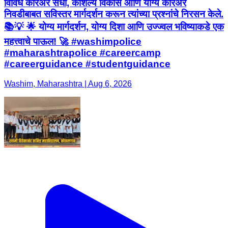
विविध करिअर संधी, कौशल्य विकास आणि योग्य करिअर
निवडीबाबत सविस्तर मार्गदर्शन करून त्यांच्या प्रश्नांचे निरसन केले.
📚💡 🌟 योग्य मार्गदर्शन, योग्य दिशा आणि उज्ज्वल भविष्याकडे एक
महत्त्वाचे पाऊल! 🚀 #washimpolice
#maharashtrapolice #careercamp
#careerguidance #studentguidance
Washim, Maharashtra | Aug 6, 2026