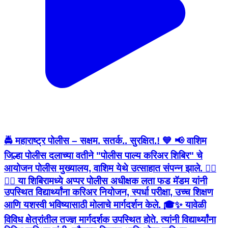
🚔 महाराष्ट्र पोलीस – सक्षम. सतर्क.. सुरक्षित.! 💙 📢 वाशिम
जिल्हा पोलीस दलाच्या वतीने "पोलीस पाल्य करिअर शिबिर" चे
आयोजन पोलीस मुख्यालय, वाशिम येथे उत्साहात संपन्न झाले. 👮‍♂️
👮‍♀️ या शिबिरामध्ये अप्पर पोलीस अधीक्षक लता फड मॅडम यांनी
उपस्थित विद्यार्थ्यांना करिअर नियोजन, स्पर्धा परीक्षा, उच्च शिक्षण
आणि यशस्वी भविष्यासाठी मोलाचे मार्गदर्शन केले. 🎓✨ यावेळी
विविध क्षेत्रांतील तज्ज्ञ मार्गदर्शक उपस्थित होते. त्यांनी विद्यार्थ्यांना