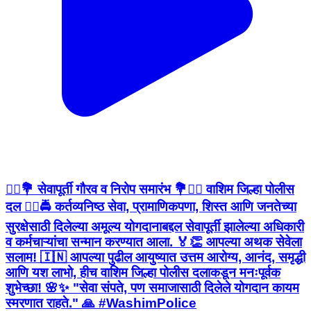
👮‍♂️💐 सेवापूर्ती गौरव व निरोप समारंभ 💐👮‍♀️ वाशिम जिल्हा पोलीस
दल 👮‍♂️🚔 कर्तव्यनिष्ठ सेवा, प्रामाणिकपणा, शिस्त आणि जनतेच्या
सुरक्षेसाठी दिलेल्या अमूल्य योगदानाबद्दल सेवापूर्ती झालेल्या अधिकारी
व कर्मचाऱ्यांचा सन्मान करण्यात आला. 🏅👏 आपल्या अथक सेवेला
सलाम! 🇮🇳 आपल्या पुढील आयुष्यात उत्तम आरोग्य, आनंद, समृद्धी
आणि यश लाभो, हीच वाशिम जिल्हा पोलीस दलाकडून मनःपूर्वक
शुभेच्छा! 🌸✨ "सेवा संपते, पण समाजासाठी दिलेले योगदान कायम
स्मरणात राहते." 🙏 #WashimPolice