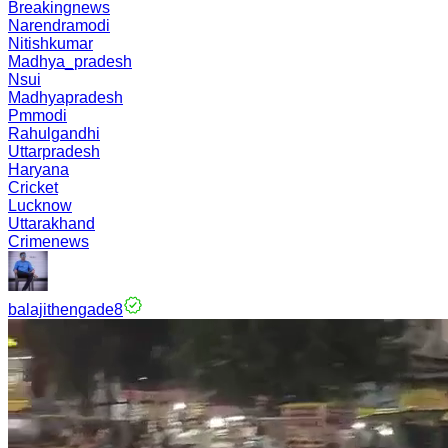
Breakingnews
Narendramodi
Nitishkumar
Madhya_pradesh
Nsui
Madhyapradesh
Pmmodi
Rahulgandhi
Uttarpradesh
Haryana
Cricket
Lucknow
Uttarakhand
Crimenews
balajithengade8