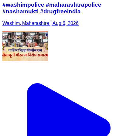
#washimpolice #maharashtrapolice
#nashamukti #drugfreeindia
Washim, Maharashtra | Aug 6, 2026