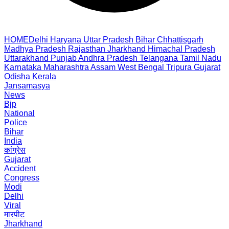
HOME
Delhi
Haryana
Uttar Pradesh
Bihar
Chhattisgarh
Madhya Pradesh
Rajasthan
Jharkhand
Himachal Pradesh
Uttarakhand
Punjab
Andhra Pradesh
Telangana
Tamil Nadu
Karnataka
Maharashtra
Assam
West Bengal
Tripura
Gujarat
Odisha
Kerala
Jansamasya
News
Bjp
National
Police
Bihar
India
कांग्रेस
Gujarat
Accident
Congress
Modi
Delhi
Viral
मारपीट
Jharkhand