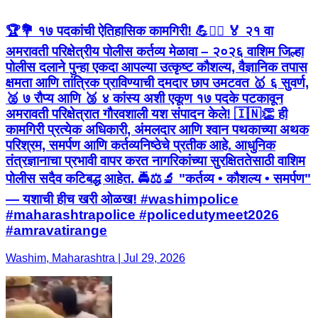
🏆💐 १७ पदकांची ऐतिहासिक कामगिरी! 💪👮‍♂️ 🏅 २१ वा
अमरावती परिक्षेत्रीय पोलीस कर्तव्य मेळावा – २०२६ वाशिम जिल्हा
पोलीस दलाने पुन्हा एकदा आपल्या उत्कृष्ट कौशल्य, वैज्ञानिक तपास
क्षमता आणि तांत्रिक प्राविण्याची दमदार छाप उमटवत 🥇 ६ सुवर्ण,
🥈 ७ रौप्य आणि 🥉 ४ कांस्य अशी एकूण १७ पदके पटकावून
अमरावती परिक्षेत्रात गौरवशाली यश संपादन केले! 🇮🇳👏 ही
कामगिरी प्रत्येक अधिकारी, अंमलदार आणि श्वान पथकाच्या अथक
परिश्रम, समर्पण आणि कर्तव्यनिष्ठेचे प्रतीक आहे. आधुनिक
तंत्रज्ञानाचा प्रभावी वापर करत नागरिकांच्या सुरक्षिततेसाठी वाशिम
पोलीस सदैव कटिबद्ध आहेत. 🚔⚖️🔬 "कर्तव्य • कौशल्य • समर्पण"
— यशाची हीच खरी ओळख! #washimpolice
#maharashtrapolice #policedutymeet2026
#amravatirange
Washim, Maharashtra | Jul 29, 2026