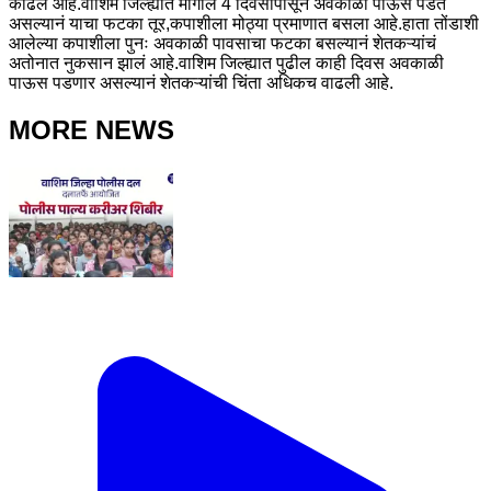
काढलं आहे.वाशिम जिल्ह्यात मागील 4 दिवसांपासून अवकाळी पाऊस पडत
असल्यानं याचा फटका तूर,कपाशीला मोठ्या प्रमाणात बसला आहे.हाता तोंडाशी
आलेल्या कपाशीला पुनः अवकाळी पावसाचा फटका बसल्यानं शेतकऱ्यांचं
अतोनात नुकसान झालं आहे.वाशिम जिल्ह्यात पुढील काही दिवस अवकाळी
पाऊस पडणार असल्यानं शेतकऱ्यांची चिंता अधिकच वाढली आहे.
MORE NEWS