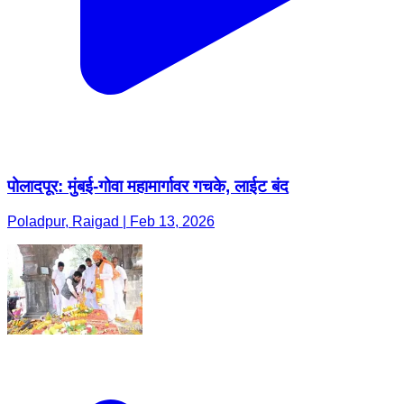
पोलादपूर: मुंबई-गोवा महामार्गावर गचके, लाईट बंद
Poladpur, Raigad | Feb 13, 2026