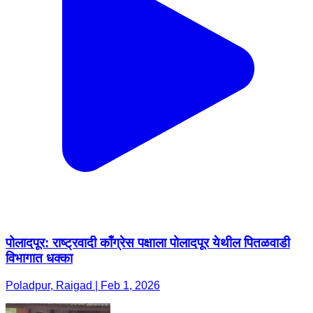
पोलादपूर: राष्ट्रवादी काँग्रेस पक्षाला पोलादपूर येथील पितळवाडी
विभागात धक्का
Poladpur, Raigad | Feb 1, 2026