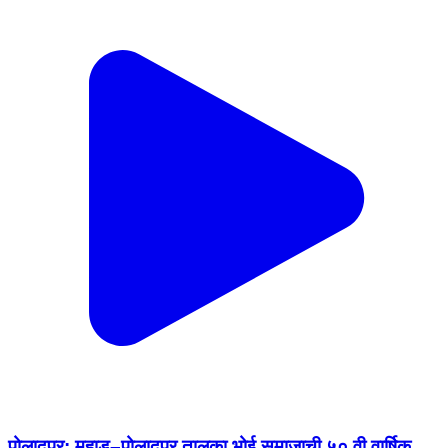
पोलादपूर: महाड–पोलादपूर तालुका भोई समाजाची ५० वी वार्षिक