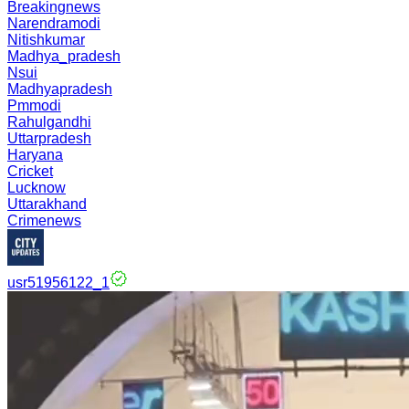
Breakingnews
Narendramodi
Nitishkumar
Madhya_pradesh
Nsui
Madhyapradesh
Pmmodi
Rahulgandhi
Uttarpradesh
Haryana
Cricket
Lucknow
Uttarakhand
Crimenews
usr51956122_1