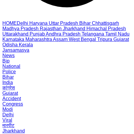
HOME
Delhi
Haryana
Uttar Pradesh
Bihar
Chhattisgarh
Madhya Pradesh
Rajasthan
Jharkhand
Himachal Pradesh
Uttarakhand
Punjab
Andhra Pradesh
Telangana
Tamil Nadu
Karnataka
Maharashtra
Assam
West Bengal
Tripura
Gujarat
Odisha
Kerala
Jansamasya
News
Bjp
National
Police
Bihar
India
कांग्रेस
Gujarat
Accident
Congress
Modi
Delhi
Viral
मारपीट
Jharkhand