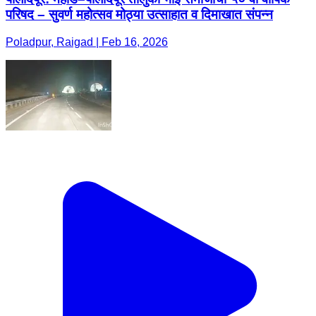
परिषद – सुवर्ण महोत्सव मोठ्या उत्साहात व दिमाखात संपन्न
Poladpur, Raigad | Feb 16, 2026