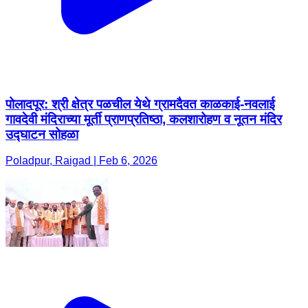
पोलादपूर: श्री क्षेत्र पळचील येथे ग्रामदैवत काळकाई-नवलाई
गावदेवी मंदिराच्या मूर्ती प्राणप्रतिष्ठा, कलशारोहण व नूतन मंदिर
उद्घाटन सोहळा
Poladpur, Raigad | Feb 6, 2026