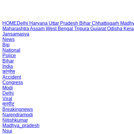
HOME
Delhi
Haryana
Uttar Pradesh
Bihar
Chhattisgarh
Madhy
Maharashtra
Assam
West Bengal
Tripura
Gujarat
Odisha
Kera
Jansamasya
News
Bjp
National
Police
Bihar
India
कांग्रेस
Accident
Congress
Modi
Delhi
Viral
मारपीट
Breakingnews
Narendramodi
Nitishkumar
Madhya_pradesh
Nsui