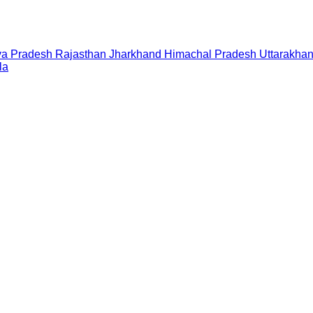
a Pradesh
Rajasthan
Jharkhand
Himachal Pradesh
Uttarakha
la