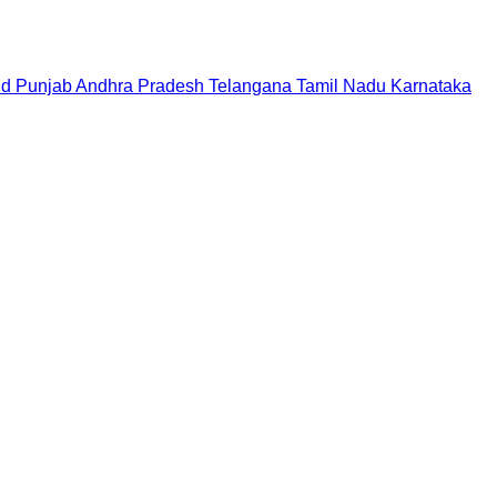
nd
Punjab
Andhra Pradesh
Telangana
Tamil Nadu
Karnataka