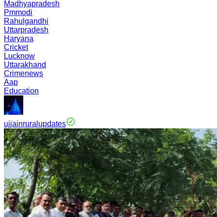
Madhyapradesh
Pmmodi
Rahulgandhi
Uttarpradesh
Haryana
Cricket
Lucknow
Uttarakhand
Crimenews
Aap
Education
ujjainruralupdates