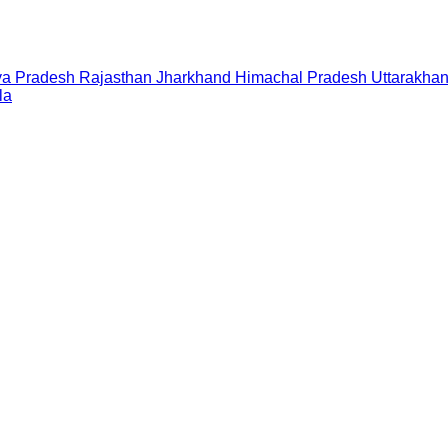
a Pradesh
Rajasthan
Jharkhand
Himachal Pradesh
Uttarakha
la