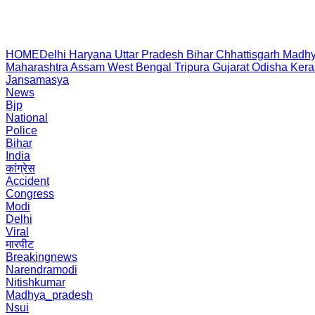
HOME
Delhi
Haryana
Uttar Pradesh
Bihar
Chhattisgarh
Madhy
Maharashtra
Assam
West Bengal
Tripura
Gujarat
Odisha
Kera
Jansamasya
News
Bjp
National
Police
Bihar
India
कांग्रेस
Accident
Congress
Modi
Delhi
Viral
मारपीट
Breakingnews
Narendramodi
Nitishkumar
Madhya_pradesh
Nsui