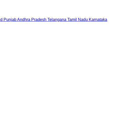
nd
Punjab
Andhra Pradesh
Telangana
Tamil Nadu
Karnataka