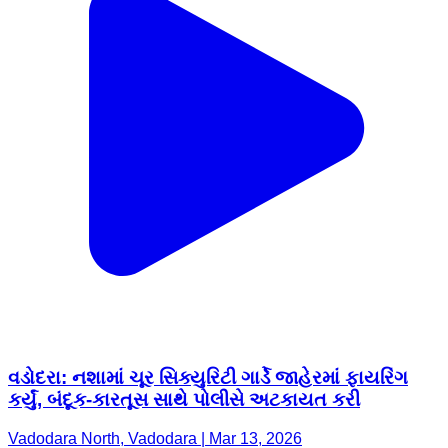
વડોદરા: નશામાં ચૂર સિક્યુરિટી ગાર્ડે જાહેરમાં ફાયરિંગ
કર્યું, બંદૂક-કારતૂસ સાથે પોલીસે અટકાયત કરી
Vadodara North, Vadodara | Mar 13, 2026