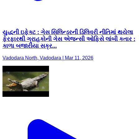
યુદ્ધની ઇફેક્ટ : ગેસ સિલિન્ડરની ડિલિવરી નીતિમાં થયેલા
ફેરફારથી ગ્રાહકોની ગેસ એજન્સી ઓફિસે લાંબી કતાર :
કાળા બજારીયા સક્ર...
Vadodara North, Vadodara | Mar 11, 2026