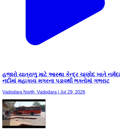
હજારો યાત્રાળુ માટે આસ્થા કેન્દ્ર ચાણોદ ખાતે નર્મદા
નદીમાં મહાકાય મગરના પડાવથી ભક્તોમાં ગભરાટ
Vadodara North, Vadodara | Jul 29, 2026