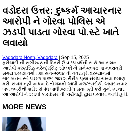
વડોદરા ઉત્તર: દુષ્કર્મ આચારનાર
આરોપી ને ગોરવા પોલિસ એ
ઝડપી પાડતા ગોરવા પો.સ્ટે ખાતે
લવાયો
Vadodara North, Vadodara
|
Sep 15, 2025
ફરીયાદી ની સગીરવયની દિકરી ઉ.વ.૧૫ વર્ષની સાથે આ કામના
આરોપી કરણસિંહ નરેન્દ્રસિંહ સોલંકીએ સને-૨૦૨૩ માં નવરાત્રી
સમય દરમ્યાનમાં તથા સને-૨૦૨૪ ની નવરાત્રી દરમ્યાનમાં
ભોગબનનારને પાછળ-પાછળ જઇ શારીરીક પ્રેમ સંબંધ રાખવા દબાણ
કરી, સંબંધ નહી બાંધવા દે તો ધમકી આપી બળઝબરીથી અવાર-નવાર
બળઝબરીથી શરીર સંબંધ બાંધી,જાતીય સતામણી કરી ગુનો કરનાર
આં આરોપી ને ઝડપી કાયદેસર ની કાર્યવાહી હાથ ધરવામા આવી હતી.
MORE NEWS