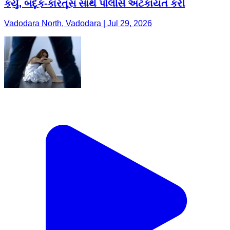
કર્યું, બંદૂક-કારતૂસ સાથે પોલીસે અટકાયત કરી
Vadodara North, Vadodara | Jul 29, 2026