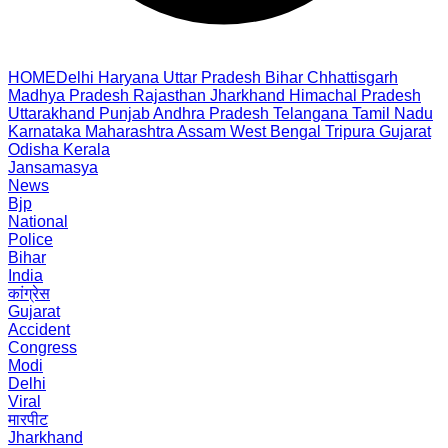
HOME
Delhi
Haryana
Uttar Pradesh
Bihar
Chhattisgarh
Madhya Pradesh
Rajasthan
Jharkhand
Himachal Pradesh
Uttarakhand
Punjab
Andhra Pradesh
Telangana
Tamil Nadu
Karnataka
Maharashtra
Assam
West Bengal
Tripura
Gujarat
Odisha
Kerala
Jansamasya
News
Bjp
National
Police
Bihar
India
कांग्रेस
Gujarat
Accident
Congress
Modi
Delhi
Viral
मारपीट
Jharkhand