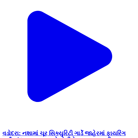
વડોદરા: નશામાં ચૂર સિક્યુરિટી ગાર્ડે જાહેરમાં ફાયરિંગ