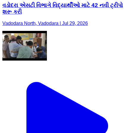
વડોદરા એસટી વિભાગે વિદ્યાર્થીઓ માટે 42 નવી ટ્રીપો
શરૂ કરી
Vadodara North, Vadodara | Jul 29, 2026