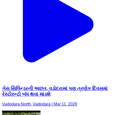
ગેસ સિલિન્ડરની અછત, વડોદરામાં પણ ત્રણેક દિવસમાં
રેસ્ટોરન્ટો બંધ થવા માંડશે
Vadodara North, Vadodara | Mar 11, 2026