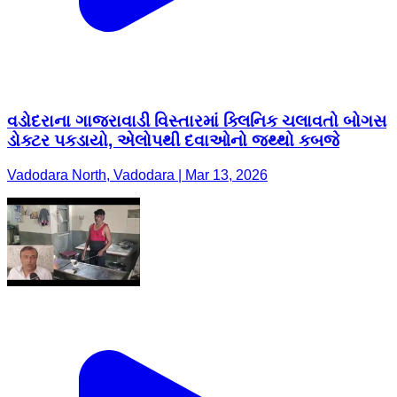
વડોદરાના ગાજરાવાડી વિસ્તારમાં ક્લિનિક ચલાવતો બોગસ
ડોક્ટર પકડાયો, એલોપથી દવાઓનો જથ્થો કબજે
Vadodara North, Vadodara | Mar 13, 2026