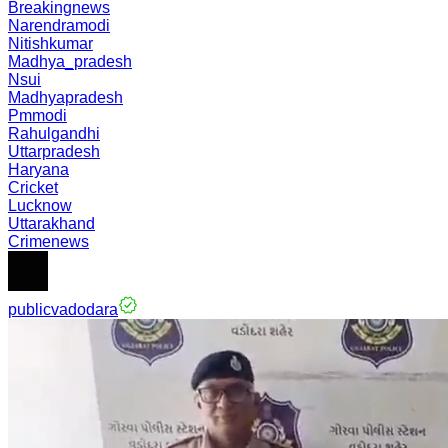
Breakingnews
Narendramodi
Nitishkumar
Madhya_pradesh
Nsui
Madhyapradesh
Pmmodi
Rahulgandhi
Uttarpradesh
Haryana
Cricket
Lucknow
Uttarakhand
Crimenews
publicvadodara